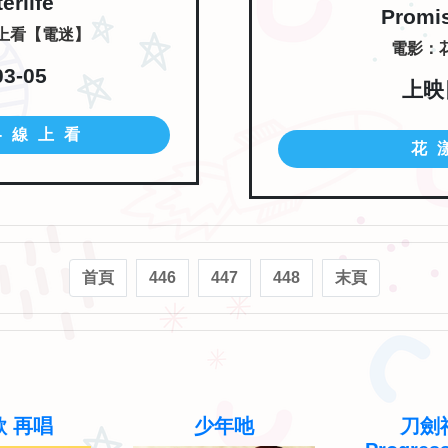
erlife
Promi
線上看【電迷】
電影：花
3-05
上映日
-線上看
花
首頁
446
447
448
末頁
 再唱
少年吔
刀劍神