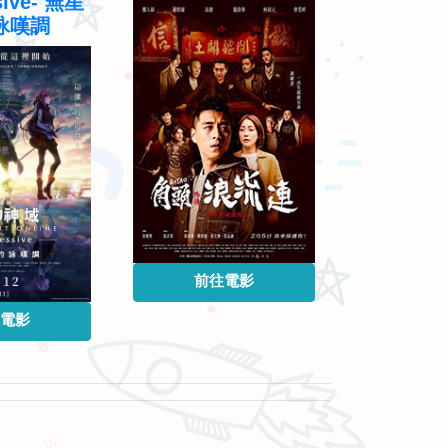
sive- 無星
的那
詠嘆調
前往電影
前往
電影