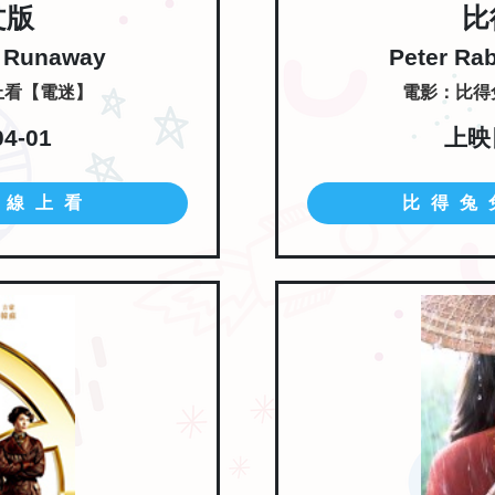
文版
比
e Runaway
Peter Ra
線上看【電迷】
電影：比得兔
4-01
上映日
-線上看
比得兔