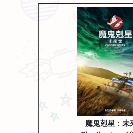
魔鬼剋星：未