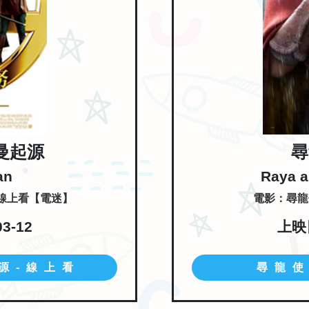
曼起源
尋
an
Raya a
 線上看【電迷】
電影：尋龍
3-12
上映日
源-線上看
尋龍使