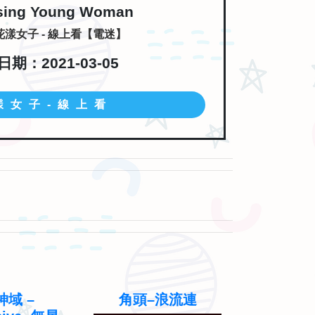
sing Young Woman
漾女子 - 線上看【電迷】
期：2021-03-05
漾女子-線上看
域 –
角頭–浪流連
關於我和