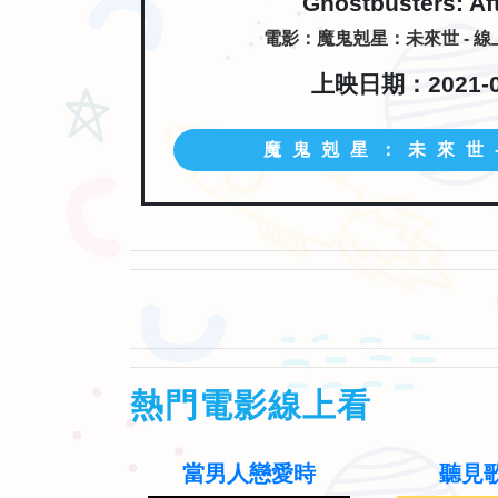
Ghostbusters: Aft
電影：魔鬼剋星：未來世 - 
上映日期：2021-0
魔鬼剋星：未來世
熱門電影線上看
老
當男人戀愛時
聽見歌