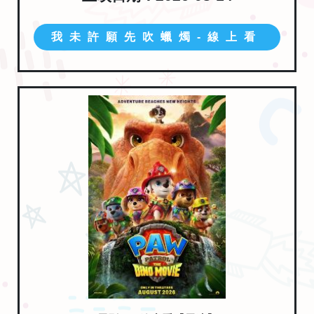
我未許願先吹蠟燭-線上看