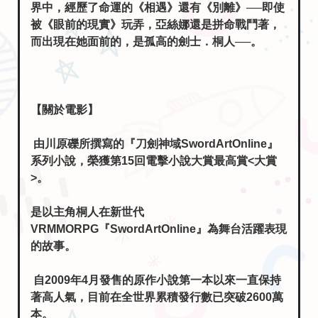
界中，經歷了命運的《相遇》還有《別離》──即使
被《眼前的現實》玩弄，亞絲娜還是拼命戰鬥著，
而出現在她面前的，是孤高的劍士．桐人──。
【關於電影】
由川原礫所撰寫的『刀劍神域SwordArtOnline』
系列小說，榮獲第15回電擊小說大賞最高賞<大賞
>。
是以主角桐人在新世代
VRMMORPG『SwordArtOnline』為舞台活躍表現
的故事。
自2009年4月發售的原作小說第一本以來一直保持
著高人氣，目前在全世界累積發行數已突破2600萬
本。