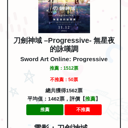
刀劍神域 –Progressive- 無星夜
的詠嘆調
Sword Art Online: Progressive
推薦：
1512
票
不推薦：
50
票
總共獲得1562票
平均值：1462票，評價【
推薦
】
推薦
不推薦