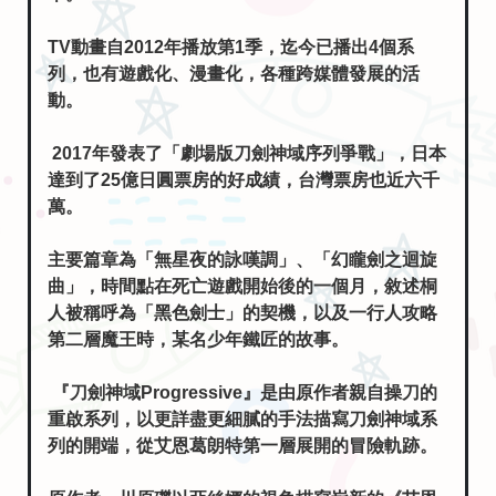
TV動畫自2012年播放第1季，迄今已播出4個系
列，也有遊戲化、漫畫化，各種跨媒體發展的活
動。
2017年發表了「劇場版刀劍神域序列爭戰」，日本
達到了25億日圓票房的好成績，台灣票房也近六千
萬。
主要篇章為「無星夜的詠嘆調」、「幻矓劍之迴旋
曲」，時間點在死亡遊戲開始後的一個月，敘述桐
人被稱呼為「黑色劍士」的契機，以及一行人攻略
第二層魔王時，某名少年鐵匠的故事。
『刀劍神域Progressive』是由原作者親自操刀的
重啟系列，以更詳盡更細膩的手法描寫刀劍神域系
列的開端，從艾恩葛朗特第一層展開的冒險軌跡。