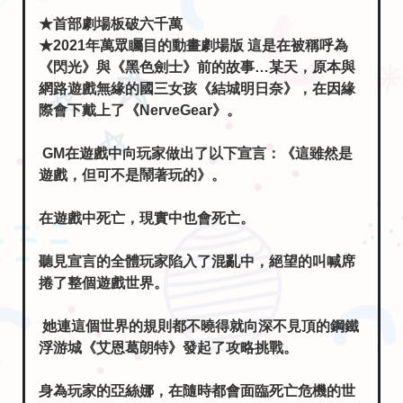
★首部劇場板破六千萬
★2021年萬眾矚目的動畫劇場版 這是在被稱呼為
《閃光》與《黑色劍士》前的故事…某天，原本與
網路遊戲無緣的國三女孩《結城明日奈》，在因緣
際會下戴上了《NerveGear》。
GM在遊戲中向玩家做出了以下宣言：《這雖然是
遊戲，但可不是鬧著玩的》。
在遊戲中死亡，現實中也會死亡。
聽見宣言的全體玩家陷入了混亂中，絕望的叫喊席
捲了整個遊戲世界。
她連這個世界的規則都不曉得就向深不見頂的鋼鐵
浮游城《艾恩葛朗特》發起了攻略挑戰。
身為玩家的亞絲娜，在隨時都會面臨死亡危機的世