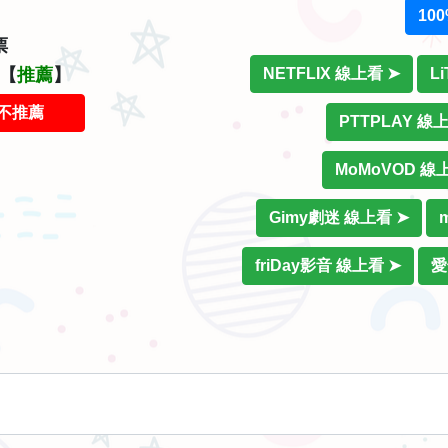
10
票
價【
推薦
】
NETFLIX 線上看 ➤
L
不推薦
PTTPLAY 線
MoMoVOD 線
Gimy劇迷 線上看 ➤
friDay影音 線上看 ➤
愛