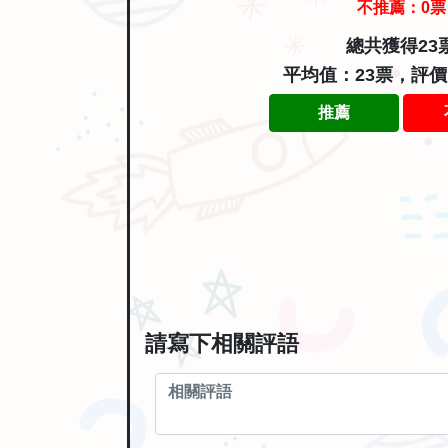
不推薦：
0
票
總共獲得23
平均值：23票，評
推薦
請寫下相關評語