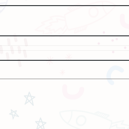
ney)、詹姆士馬許(JamesMarsh)、薩瑪拉薇明(SamaraWeaving