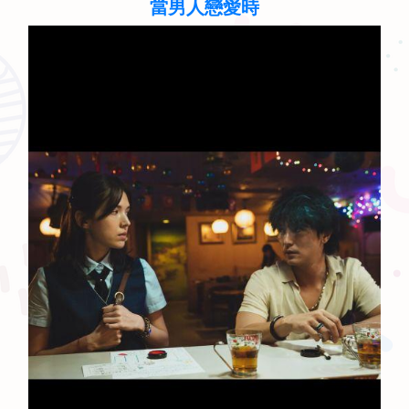
當男人戀愛時