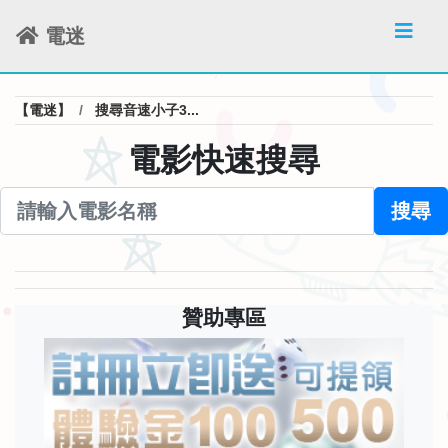
電迷
【電迷】
搜尋音速小子3...
電影快速搜尋
搜尋
贊助專區