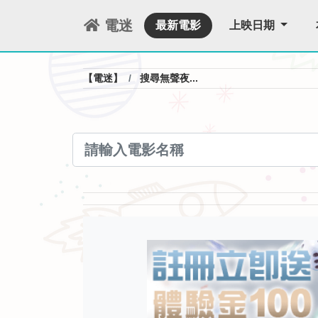
電迷
最新電影
上映日期
【電迷】
搜尋無聲夜...