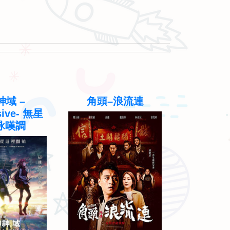
域 –
角頭–浪流連
關於我和
sive- 無星
的那
詠嘆調