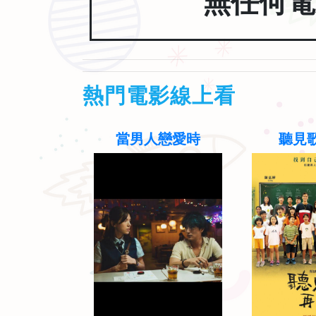
無任何電
熱門電影線上看
老
當男人戀愛時
聽見歌