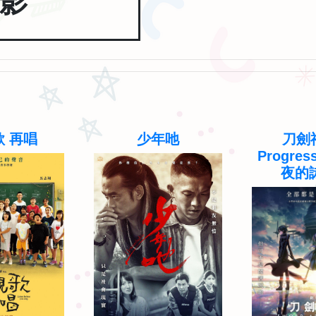
影
 再唱
少年吔
刀劍神
Progres
夜的