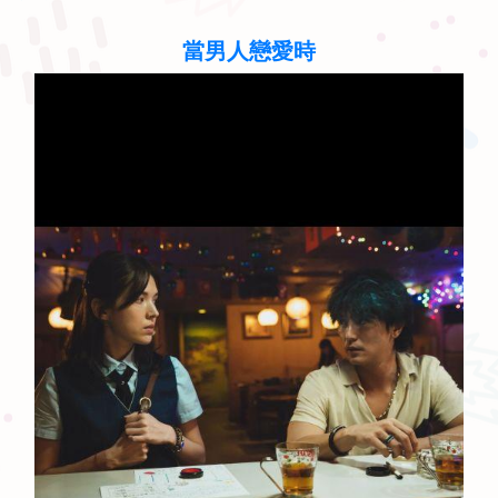
當男人戀愛時