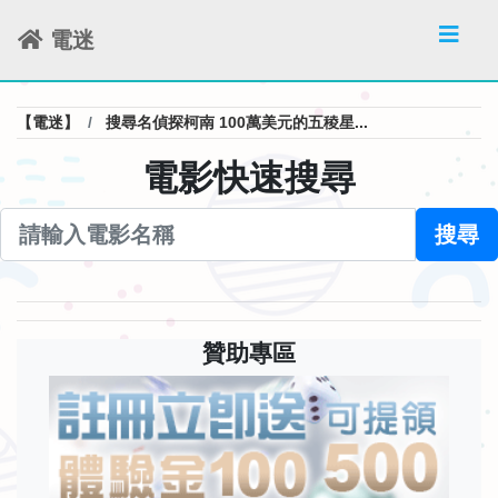
電迷
【電迷】
搜尋名偵探柯南 100萬美元的五稜星...
電影快速搜尋
搜尋
贊助專區