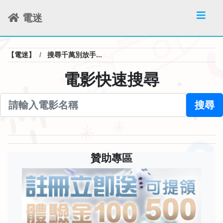
電迷
【電迷】
搜尋千萬別放手...
電影快速搜尋
搜尋
贊助專區