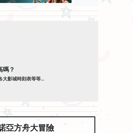
高嗎？
大影城時刻表等等...
諾亞方舟大冒險