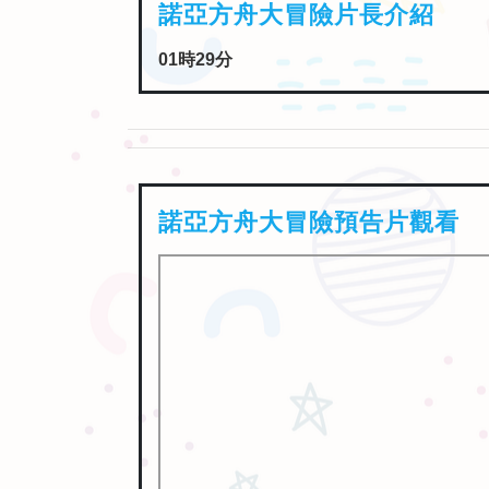
諾亞方舟大冒險預告片觀看