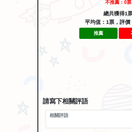
不推薦：
0
票
總共獲得1
平均值：1票，評價
推薦
請寫下相關評語