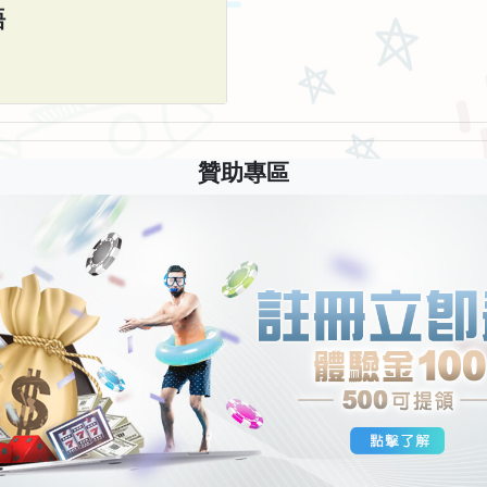
語
贊助專區
anMcCormack)