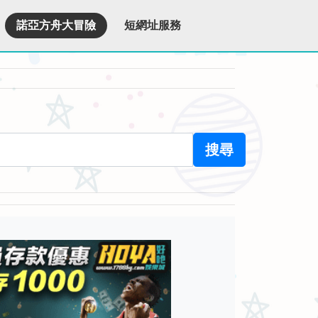
諾亞方舟大冒險
短網址服務
搜尋