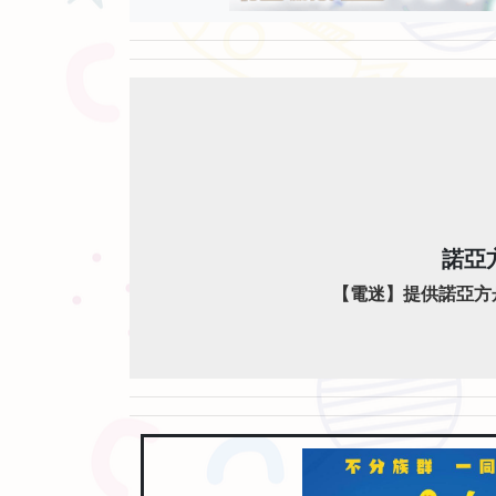
諾亞
【電迷】提供諾亞方舟