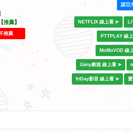
諾亞
票
【
推薦
】
NETFLIX 線上看 ➤
L
不推薦
PTTPLAY 線
MoMoVOD 線
Gimy劇迷 線上看 ➤
friDay影音 線上看 ➤
愛