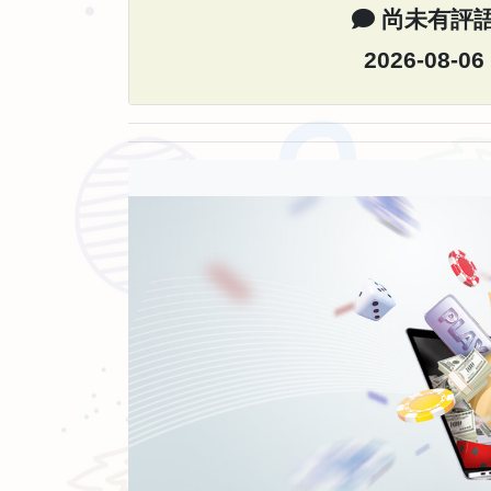
尚未有評
2026-08-06
諾亞方舟大冒險導演介紹
陶比詹柯(TobyGenkel)、西恩麥柯爾馬克(Se