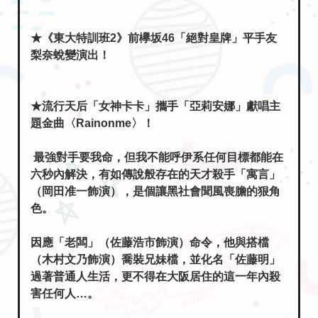
★《東大特訓班2》前欅坂46「絕對皇牌」平手友
梨奈蛻變演出！
★流行天后「女神卡卡」攜手「亞莉安娜」獻唱主
題金曲〈Rainonme〉！
最強對手要我命，但我不能呼伊系任何目標都能在
六秒內解決，有如傳說般存在的天才殺手「寓言」
（岡田准一飾演），是個讓黑社會聞風喪膽的狠角
色。
因應「老闆」（佐藤浩市飾演）命令，他與搭檔
（木村文乃飾演）喬裝兄妹檔，並化名「佐藤明」
過著普通人生活，更不得在大阪居住的這一年內殺
害任何人…。