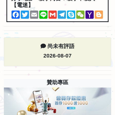
【電迷】
Facebook
Twitter
Email
Line
Gmail
Telegram
Skype
WeChat
Yahoo
Blogg
Mail
尚未有評語
2026-08-07
贊助專區