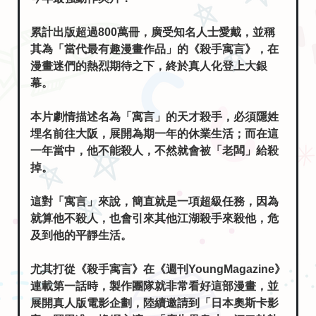
累計出版超過800萬冊，廣受知名人士愛戴，並稱
其為「當代最有趣漫畫作品」的《殺手寓言》，在
漫畫迷們的熱烈期待之下，終於真人化登上大銀
幕。
本片劇情描述名為「寓言」的天才殺手，必須隱姓
埋名前往大阪，展開為期一年的休業生活；而在這
一年當中，他不能殺人，不然就會被「老闆」給殺
掉。
這對「寓言」來說，簡直就是一項超級任務，因為
就算他不殺人，也會引來其他江湖殺手來殺他，危
及到他的平靜生活。
尤其打從《殺手寓言》在《週刊YoungMagazine》
連載第一話時，製作團隊就非常看好這部漫畫，並
展開真人版電影企劃，陸續邀請到「日本奧斯卡影