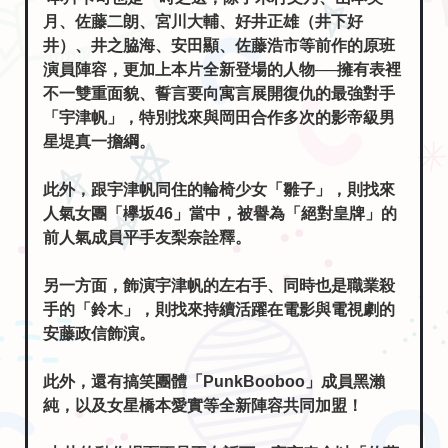
月、佐藤二朗、宮川大輔、好井正雄（井下好
井）、井之脇海、安田顯、佐藤浩市等前作的原班
演員陣容，更加上本片全新登場的人物──擁有表裡
不一雙重面貌、誓言要向寓言展開復仇的最強對手
「宇津帆」，特別找來與岡田合作多次的影帝級男
星堤真一擔綱。
此外，跟宇津帆同住的輪椅少女「雛子」，則找來
人氣女團「欅坂46」當中，被譽為「絕對皇牌」的
前人氣成員平手友梨奈詮釋。
另一方面，飾演宇津帆的左右手、同時也是職業殺
手的「鈴木」，則找來持續活躍在電影與電視劇的
安藤政信飾演。
此外，還有搞笑團體「PunkBooboo」成員黑瀨
純，以及女星橋本愛實等全新陣容共同加盟！