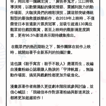
帝」岡田准一擔綱主演，「廣告界鬼才」江口幹執
導演筒，以歡樂滿點的爆笑情節、震撼到脫力的動
作場面、大咖演員們的精彩演技，讓這部突破傳統
類型的最強救援娛樂鉅作，在2019年上映時，不僅
榮登日本首週新片票房冠軍，並吸引超過130萬位
觀眾前往戲院觀賞，甚至上映時的觀影滿意度調
查，更有96.5%影迷表示期待續集推出。
在觀眾們的熱烈期盼之下，製作團隊在前作上映
時，就開始著手全新系列的拍攝計畫。
這也讓《殺手寓言：殺手不殺人》應運而生，改編
自漫畫粉絲公認最賺人熱淚的「宇津帆篇」，無論
動作場面、搞笑與戲劇性都更加升級進化。
漫畫原著作者南勝久更從劇本階段就參與討論，並
信心喊話：「我確信本作對原著粉絲與影迷來說，
都將更加超越前作！