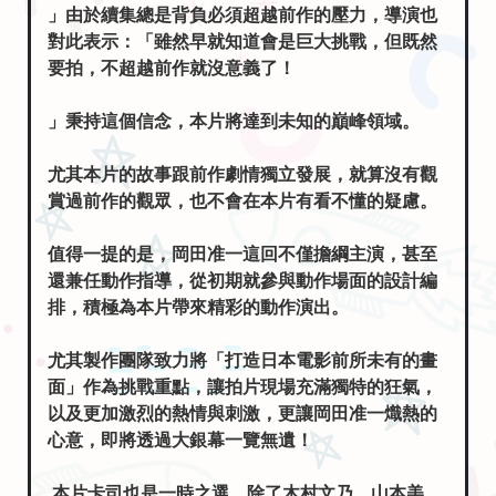
」由於續集總是背負必須超越前作的壓力，導演也
對此表示：「雖然早就知道會是巨大挑戰，但既然
要拍，不超越前作就沒意義了！
」秉持這個信念，本片將達到未知的巔峰領域。
尤其本片的故事跟前作劇情獨立發展，就算沒有觀
賞過前作的觀眾，也不會在本片有看不懂的疑慮。
值得一提的是，岡田准一這回不僅擔綱主演，甚至
還兼任動作指導，從初期就參與動作場面的設計編
排，積極為本片帶來精彩的動作演出。
尤其製作團隊致力將「打造日本電影前所未有的畫
面」作為挑戰重點，讓拍片現場充滿獨特的狂氣，
以及更加激烈的熱情與刺激，更讓岡田准一熾熱的
心意，即將透過大銀幕一覽無遺！
本片卡司也是一時之選，除了木村文乃、山本美