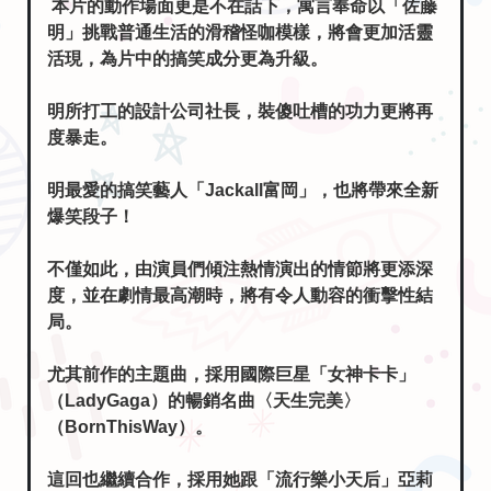
本片的動作場面更是不在話下，寓言奉命以「佐藤
明」挑戰普通生活的滑稽怪咖模樣，將會更加活靈
活現，為片中的搞笑成分更為升級。
明所打工的設計公司社長，裝傻吐槽的功力更將再
度暴走。
明最愛的搞笑藝人「Jackall富岡」，也將帶來全新
爆笑段子！
不僅如此，由演員們傾注熱情演出的情節將更添深
度，並在劇情最高潮時，將有令人動容的衝擊性結
局。
尤其前作的主題曲，採用國際巨星「女神卡卡」
（LadyGaga）的暢銷名曲〈天生完美〉
（BornThisWay）。
這回也繼續合作，採用她跟「流行樂小天后」亞莉