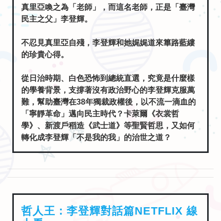
真里亞喚之為「老師」，而這名老師，正是「臺灣
民主之父」李登輝。
不忍見真里亞自殘，李登輝和她娓娓道來篳路藍縷
的珍貴心得。
從日治時期、白色恐怖到總統直選，究竟是什麼樣
的學養背景，支撐著沒有政治野心的李登輝克服萬
難，幫助臺灣在38年獨裁政權後，以不流一滴血的
「寧靜革命」邁向民主時代？卡萊爾《衣裳哲
學》、新渡戶稻造《武士道》等聖賢哲思，又如何
轉化成李登輝「不是我的我」的治世之道？
哲人王：李登輝對話篇NETFLIX 線