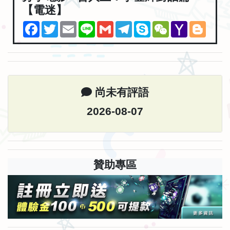
【電迷】
Facebook
Twitter
Email
Line
Gmail
Telegram
Skype
WeChat
Yahoo
Blogg
Mail
尚未有評語
2026-08-07
贊助專區