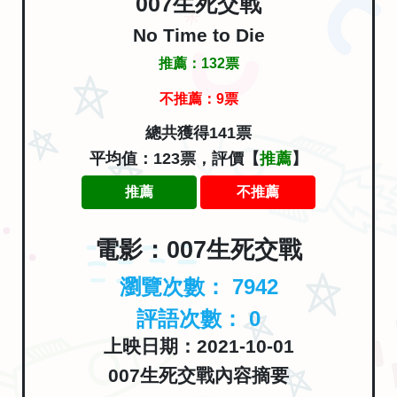
007生死交戰
No Time to Die
推薦：
132
票
不推薦：
9
票
總共獲得141票
平均值：123票，評價【
推薦
】
推薦
不推薦
電影：007生死交戰
瀏覽次數：
7942
評語次數：
0
上映日期：2021-10-01
007生死交戰內容摘要