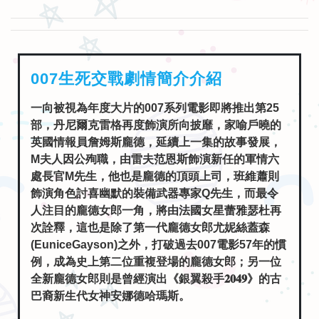
007生死交戰劇情簡介介紹
一向被視為年度大片的007系列電影即將推出第25
部，丹尼爾克雷格再度飾演所向披靡，家喻戶曉的
英國情報員詹姆斯龐德，延續上一集的故事發展，
M夫人因公殉職，由雷夫范恩斯飾演新任的軍情六
處長官M先生，他也是龐德的頂頭上司，班維蕭則
飾演角色討喜幽默的裝備武器專家Q先生，而最令
人注目的龐德女郎一角，將由法國女星蕾雅瑟杜再
次詮釋，這也是除了第一代龐德女郎尤妮絲蓋森
(EuniceGayson)之外，打破過去007電影57年的慣
例，成為史上第二位重複登場的龐德女郎；另一位
全新龐德女郎則是曾經演出《銀翼殺手𝟐𝟎𝟒𝟗》的古
巴裔新生代女神安娜德哈瑪斯。