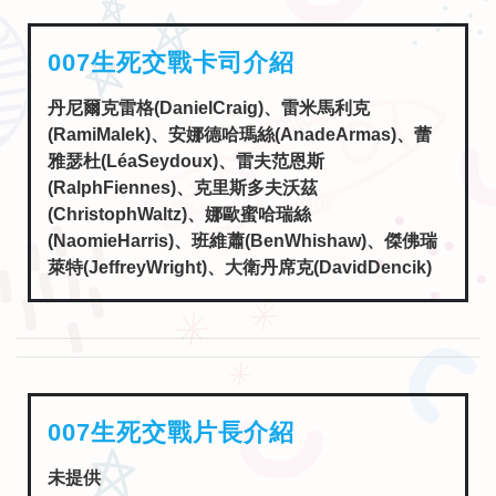
007生死交戰卡司介紹
丹尼爾克雷格(DanielCraig)、雷米馬利克
(RamiMalek)、安娜德哈瑪絲(AnadeArmas)、蕾
雅瑟杜(LéaSeydoux)、雷夫范恩斯
(RalphFiennes)、克里斯多夫沃茲
(ChristophWaltz)、娜歐蜜哈瑞絲
(NaomieHarris)、班維蕭(BenWhishaw)、傑佛瑞
萊特(JeffreyWright)、大衛丹席克(DavidDencik)
007生死交戰片長介紹
未提供