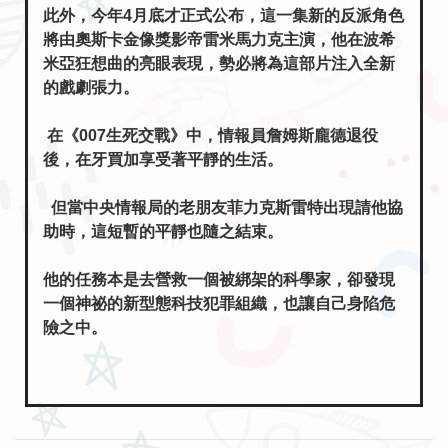
此外，今年4月底才正式公布，這一集新的反派角色
將由奧斯卡金像獎影帝雷米馬力克主演，他在波希
米亞狂想曲的亮眼表現，勢必將為這部片注入全新
的戲劇張力。
在《007生死交戰》中，情報員詹姆斯龐德退役
後，在牙買加享受著平靜的生活。
但當中央情報局的老朋友菲力克斯雷特出現請他協
助時，這短暫的平靜也隨之結束。
他的任務本是去營救一個被綁架的科學家，卻發現
一個神祕的新型態科技犯罪組織，也讓自己身陷危
險之中。