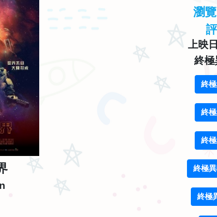
瀏
上映日期
終極
終極
終極
終極
界
終極異
n
終極