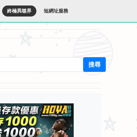
終極異噬界
短網址服務
搜尋