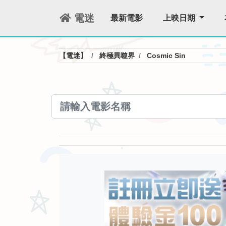
電迷
最新電影
上映日期
【電迷】
終極異噬界
Cosmic Sin