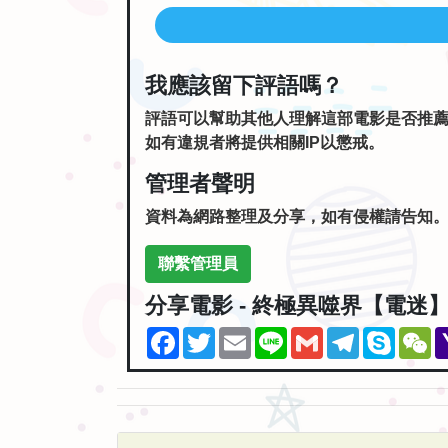
我應該留下評語嗎？
評語可以幫助其他人理解這部電影是否推
如有違規者將提供相關IP以懲戒。
管理者聲明
資料為網路整理及分享，如有侵權請告知
聯繫管理員
分享電影 - 終極異噬界【電迷
Facebook
Twitter
Email
Line
Gmail
Telegram
Skype
W