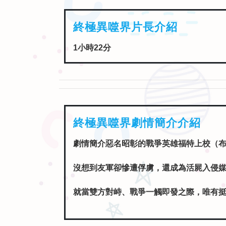
1小時22分
終極異噬界劇情簡介介紹
劇情簡介惡名昭彰的戰爭英雄福特上校（
沒想到友軍卻慘遭俘虜，還成為活屍入侵
就當雙方對峙、戰爭一觸即發之際，唯有