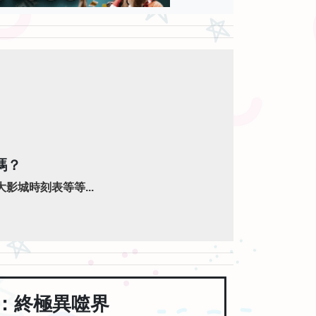
嗎？
影城時刻表等等...
：終極異噬界