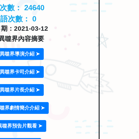
覽次數：
24640
評語次數：
0
：2021-03-12
異噬界內容摘要
異噬界導演介紹 ➤
異噬界卡司介紹 ➤
異噬界片長介紹 ➤
噬界劇情簡介介紹 ➤
異噬界預告片觀看 ➤