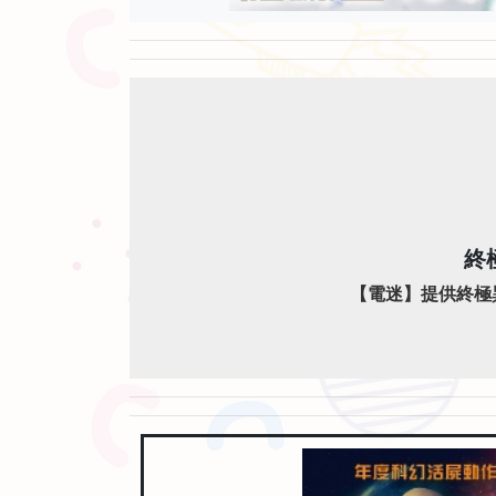
終
【電迷】提供終極異