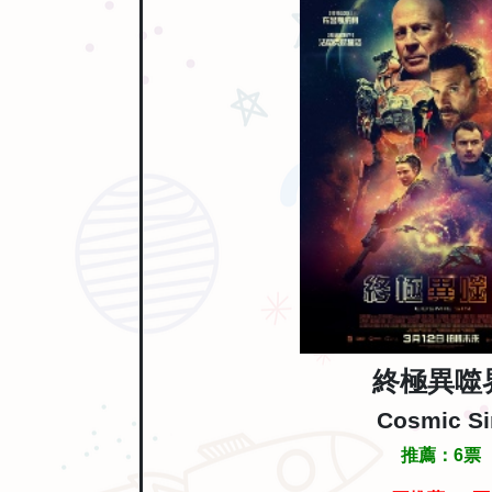
終極異噬
Cosmic Si
推薦：
6
票