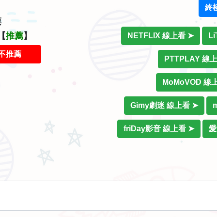
終
票
【
推薦
】
NETFLIX 線上看 ➤
L
不推薦
PTTPLAY 線
MoMoVOD 線
Gimy劇迷 線上看 ➤
friDay影音 線上看 ➤
愛