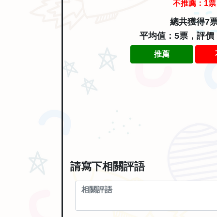
不推薦：
1
票
總共獲得7
平均值：5票，評價
推薦
請寫下相關評語