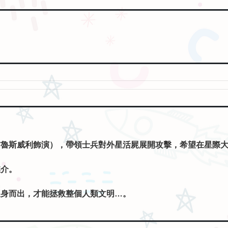
布魯斯威利飾演），帶領士兵對外星活屍展開攻擊，希望在星際
媒介。
挺身而出，才能拯救整個人類文明…。