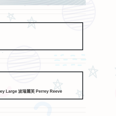
y Large 波瑞麗芙 Perrey Reeve