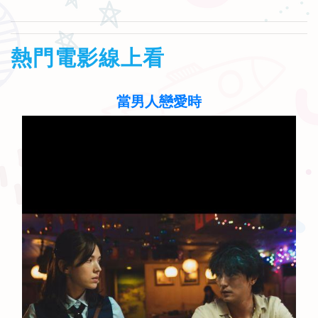
熱門電影線上看
聽見歌 再唱