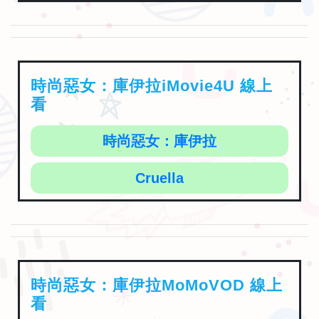
時尚惡女：庫伊拉iMovie4U 線上
看
時尚惡女：庫伊拉
Cruella
時尚惡女：庫伊拉MoMoVOD 線上
看