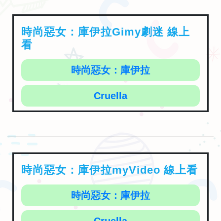
時尚惡女：庫伊拉Gimy劇迷 線上
看
時尚惡女：庫伊拉
Cruella
時尚惡女：庫伊拉myVideo 線上看
時尚惡女：庫伊拉