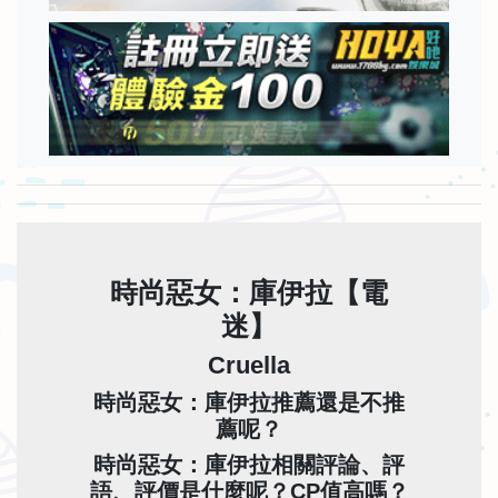
時尚惡女：庫伊拉【電
迷】
Cruella
時尚惡女：庫伊拉推薦還是不推
薦呢？
時尚惡女：庫伊拉相關評論、評
語、評價是什麼呢？CP值高嗎？