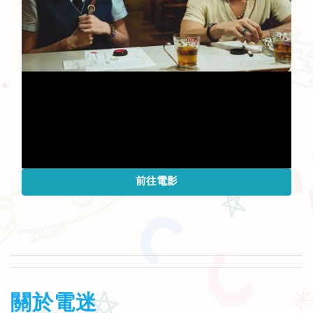
前往電影
關於電迷