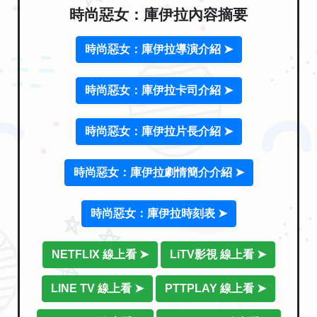
時尚惡女：庫伊拉內容摘要
時尚惡女：庫伊拉導演介紹 ➤
時尚惡女：庫伊拉卡司介紹 ➤
時尚惡女：庫伊拉片長介紹 ➤
時尚惡女：庫伊拉劇情簡介介紹 ➤
時尚惡女：庫伊拉時刻表 ➤
NETFLIX 線上看 ➤
LiTV影視 線上看 ➤
LINE TV 線上看 ➤
PTTPLAY 線上看 ➤