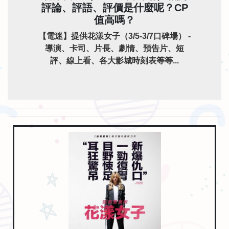
評論、評語、評價是什麼呢？CP
值高嗎？
【電迷】提供花漾女子（3/5-3/7口碑場） -
導演、卡司、片長、劇情、預告片、短
評、線上看、各大影城時刻表等等...