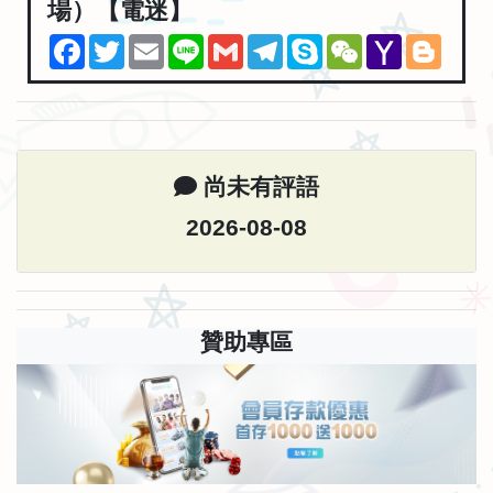
場）【電迷】
Facebook
Twitter
Email
Line
Gmail
Telegram
Skype
WeChat
Yahoo
Blogg
Mail
尚未有評語
2026-08-08
贊助專區