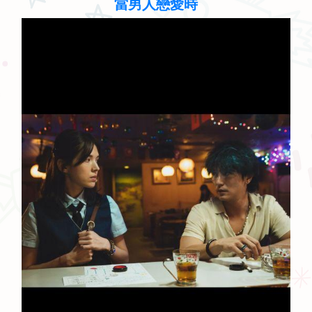
聽見歌 再唱