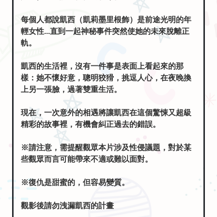
每個人都說凱西（凱莉墨里根飾）是前途光明的年
輕女性...直到一起神秘事件突然使她的未來脫離正
軌。
凱西的生活裡，沒有一件事是表面上看起來的那
樣：她不懷好意，聰明狡猾，挑逗人心，在夜晚換
上另一張臉，過著雙重生活。
現在，一次意外的相遇將讓凱西在這個驚悚又超級
精彩的故事裡，有機會糾正過去的錯誤。
※請注意，需提醒觀眾本片涉及性侵議題，對於某
些觀眾而言可能帶來不適或難以面對。
※復仇是甜蜜的，但容易變質。
觀影後請勿洩漏凱西的計畫