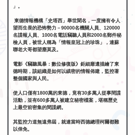
」。
東德情報機構「史塔西」舉世聞名，一度擁有令人
望而生畏的恐怖勢力－90000名機關人員、120000
名諜報人員、1000名電話竊聽人員和2000名郵件秘
檢人員，被世人稱為「情報皇冠上的珍珠」，連蘇
聯老大哥都望塵莫及。
電影《竊聽風暴：數位修復版》鉅細靡遺描繪了東
德時期，該組織是如何以縝密的情報佈建，監控著
整個國家與人民。
使人口僅有1800萬的東德，竟有30多萬人從事間諜
活動，並有600多萬人被建立秘密檔案，堪稱歷史
上最空前密集的間諜網。
其監控力道無遠弗屆，就連當時西德總理柯爾都難
以倖免。