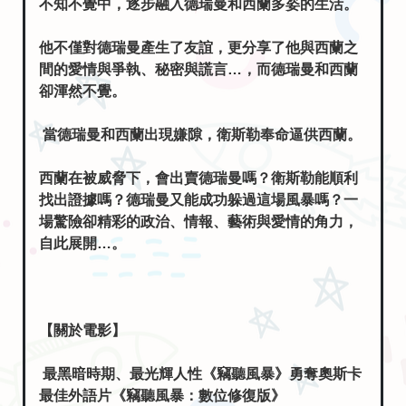
不知不覺中，逐步融入德瑞曼和西蘭多姿的生活。
他不僅對德瑞曼產生了友誼，更分享了他與西蘭之
間的愛情與爭執、秘密與謊言…，而德瑞曼和西蘭
卻渾然不覺。
當德瑞曼和西蘭出現嫌隙，衛斯勒奉命逼供西蘭。
西蘭在被威脅下，會出賣德瑞曼嗎？衛斯勒能順利
找出證據嗎？德瑞曼又能成功躲過這場風暴嗎？一
場驚險卻精彩的政治、情報、藝術與愛情的角力，
自此展開…。
【關於電影】
最黑暗時期、最光輝人性《竊聽風暴》勇奪奧斯卡
最佳外語片《竊聽風暴：數位修復版》