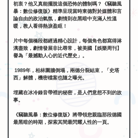
初衷？他又真能擺脫這個恐怖的體制嗎？《竊聽風
暴：數位修復版》精準呈現當時東德對於媒體和言
論自由的政治氣氛，劇情則在黑暗中充滿人性溫
暖，教人看得熱淚盈眶！
片中每個橋段都經過精心設計，每個角色都寫得淋
漓盡致，劇情發展非比尋常，被美國【娛樂周刊】
譽為「最撼動人心的近代歷史」。
1989年，柏林圍牆倒塌，兩德分裂結束，「史塔
西」解體，機密檔案也隨之曝光。
埋藏在冰冷錄音帶裡的秘密，是人們意想不到的故
事。
《竊聽風暴：數位修復版》將帶領您親臨那段德國
最黑暗的時期，探索其間最閃耀人性的一頁。