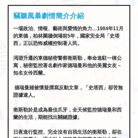
竊聽風暴劇情簡介介紹
一場政治、情報、藝術與愛情的角力…1984年11月
的東德，柏林圍牆倒塌前5年，國家安全局「史塔
西」正以恐怖威權控制著人民。
渇望升遷的東德秘密警察衛斯勒，奉命進駐一棟公
寓，秘密監控著名劇作家德瑞曼和他的美麗女友－
知名女伶西蘭。
德瑞曼雖被懷疑撰寫反動文章，「史塔西」卻苦無
證據逮人。
衛斯勒於是成為最佳爪牙，全天候監控德瑞曼和西
蘭的生活，期能找出關鍵證據。
日夜進行監控、完全沒有自我生活的衛斯勒，卻在