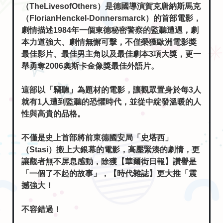
（TheLivesofOthers）是德國導演賀克唐納斯馬克
（FlorianHenckel-Donnersmarck）的首部電影，
劇情描述1984年一個東德秘密警察的監聽遭遇，劇
本力道強大、劇情無懈可擊，不僅榮獲歐洲電影獎
最佳影片、最佳男主角以及最佳劇本3項大獎，更一
舉勇奪2006奧斯卡金像獎最佳外語片。
這部以「竊聽」為題材的電影，讓觀眾置身於每3人
就有1人遭到監聽的恐懼時代，並從中綻發溫暖的人
性與高貴的品格。
不僅是史上首部將前東德國安局「史塔西」
（Stasi）搬上大銀幕的電影，高壓緊湊的劇情，更
讓觀者無不屏息感動，除獲【華爾街日報】讚譽是
「一個了不起的故事」，【時代雜誌】更大推「震
撼強大！
不容錯過！