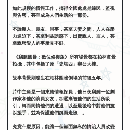
如此規模的情報工作，搞得全國處處是線民，監視
與告密，甚至成為人們生活的一部份。
不論親人、朋友、同事，甚至夫妻之間，人人在壓
力逼迫下，甚至利益誘惑下，出賣親人、友人，甚
至親密愛人的事屢見不鮮。
《竊聽風暴：數位修復版》所有場景都在柏林實景
拍攝，其中包括了原「史塔西」辦公大樓。
故事背景則發生在柏林圍牆倒塌的前後五年。
片中主角是一個東德情報探員，他日夜竊聽一位劇
作家和他的演員女友，卻逐漸被他們的生活所吸
引，轉而同情他們的遭遇，以至最後暗中對他們施
以援手，並為保護他們鋌而走險…。
究竟什麼原因，能讓一個鐵面無私的情治人員改變