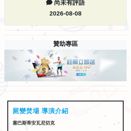
尚未有評語
2026-08-08
贊助專區
屍變焚場 導演介紹
塞巴斯蒂安瓦尼切克