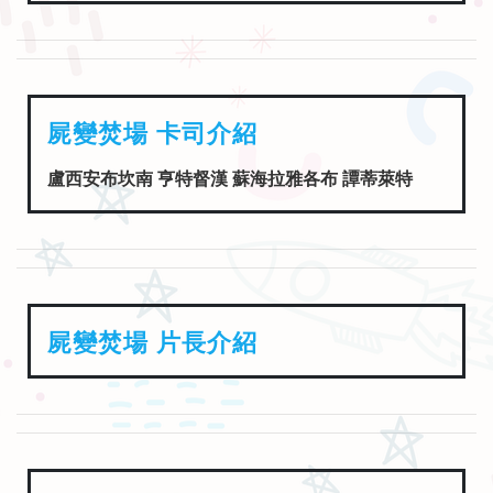
屍變焚場 卡司介紹
盧西安布坎南 亨特督漢 蘇海拉雅各布 譚蒂萊特
屍變焚場 片長介紹