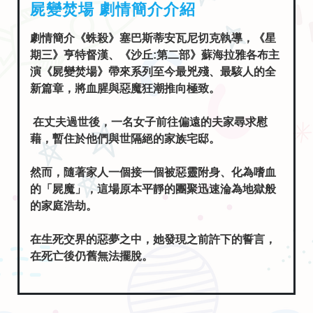
屍變焚場 劇情簡介介紹
劇情簡介《蛛殺》塞巴斯蒂安瓦尼切克執導，《星
期三》亨特督漢、《沙丘:第二部》蘇海拉雅各布主
演《屍變焚場》帶來系列至今最兇殘、最駭人的全
新篇章，將血腥與惡魔狂潮推向極致。
在丈夫過世後，一名女子前往偏遠的夫家尋求慰
藉，暫住於他們與世隔絕的家族宅邸。
然而，隨著家人一個接一個被惡靈附身、化為嗜血
的「屍魔」，這場原本平靜的團聚迅速淪為地獄般
的家庭浩劫。
在生死交界的惡夢之中，她發現之前許下的誓言，
在死亡後仍舊無法擺脫。