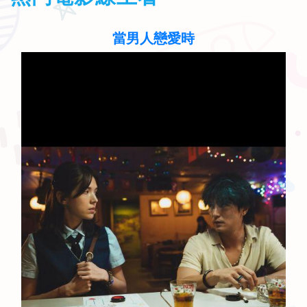
當男人戀愛時