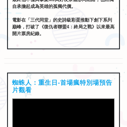
自承擔起成為英雄的孤獨代價。
電影在「三代同堂」的史詩級彩蛋推動下創下系列
巔峰，打破了《復仇者聯盟4：終局之戰》以來最高
開片票房紀錄。
蜘蛛人：重生日-首場瘋特別場預告
片觀看