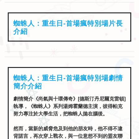
蜘蛛人：重生日-首場瘋特別場片長
介紹
蜘蛛人：重生日-首場瘋特別場劇情
簡介介紹
劇情簡介《尚氣與十環傳奇》[德斯汀丹尼爾克雷頓]
執導，《蜘蛛人》系列湯姆霍蘭德主演，彼得帕克
努力專注於大學生活，把蜘蛛人拋在腦後。
然而，當新的威脅危及到他的朋友時，他不得不違
背諾言，再次穿上戰衣，與一位意想不到的盟友聯