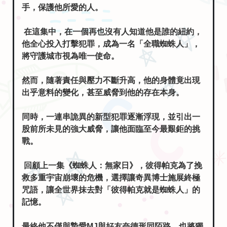
手，保護他所愛的人。
在這集中，在一個再也沒有人知道他是誰的紐約，
他全心投入打擊犯罪，成為一名「全職蜘蛛人」，
將守護城市視為唯一使命。
然而，隨著責任與壓力不斷升高，他的身體竟出現
出乎意料的變化，甚至威脅到他的存在本身。
同時，一連串詭異的新型犯罪逐漸浮現，並引出一
股前所未見的強大威脅，讓他面臨至今最艱鉅的挑
戰。
回顧上一集《蜘蛛人：無家日》，彼得帕克為了挽
救多重宇宙崩壞的危機，選擇讓奇異博士施展終極
咒語，讓全世界抹去對「彼得帕克就是蜘蛛人」的
記憶。
最終他不僅與摯愛MJ與好友奈德形同陌路，也將獨