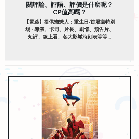
關評論、評語、評價是什麼呢？
CP值高嗎？
【電迷】提供蜘蛛人：重生日-首場瘋特別
場 - 導演、卡司、片長、劇情、預告片、
短評、線上看、各大影城時刻表等等...