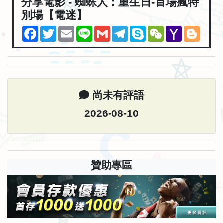
分享電影 - 蜘蛛人：重生日-首場瘋特
別場【電迷】
Facebook
Twitter
Email
Line
Gmail
Telegram
Skype
WeChat
Yahoo
Blogg
Mail
尚未有評語
2026-08-10
贊助專區