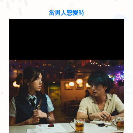
聽見歌 再唱