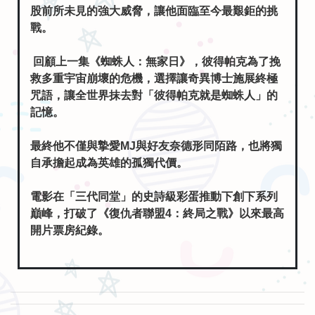
股前所未見的強大威脅，讓他面臨至今最艱鉅的挑
戰。
回顧上一集《蜘蛛人：無家日》，彼得帕克為了挽
救多重宇宙崩壞的危機，選擇讓奇異博士施展終極
咒語，讓全世界抹去對「彼得帕克就是蜘蛛人」的
記憶。
最終他不僅與摯愛MJ與好友奈德形同陌路，也將獨
自承擔起成為英雄的孤獨代價。
電影在「三代同堂」的史詩級彩蛋推動下創下系列
巔峰，打破了《復仇者聯盟4：終局之戰》以來最高
開片票房紀錄。