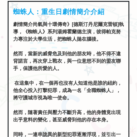
蜘蛛人：重生日劇情簡介介紹
劇情簡介尚氣與十環傳奇》[德斯汀丹尼爾克雷頓]執
導，《蜘蛛人》系列湯姆霍蘭德主演，彼得帕克努
力專注於大學生活，把蜘蛛人拋在腦後。
然而，當新的威脅危及到他的朋友時，他不得不違
背諾言，再次穿上戰衣，與一位意想不到的盟友聯
手，保護他所愛的人。
在這集中，在一個再也沒有人知道他是誰的紐約，
他全心投入打擊犯罪，成為一名「全職蜘蛛人」，
將守護城市視為唯一使命。
然而，隨著責任與壓力不斷升高，他的身體竟出現
出乎意料的變化，甚至威脅到他的存在本身。
同時，一連串詭異的新型犯罪逐漸浮現，並引出一