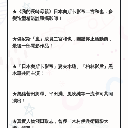
變造型精湛詮釋攝影師！
★傑尼斯「嵐」成員二宮和也，團體停止活動前，
最後一部電影作品！
★「日本奧斯卡影帝」妻夫木聰、「柏林影后」黑
木華共同主演！
★集結菅田將暉、平田滿、風吹純等一流卡司共同
演出！
★真實人物淺田政志，曾獲「木村伊兵衛攝影大
獎」肯定！