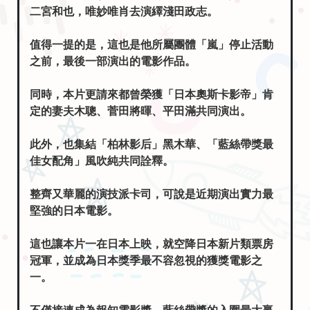
值得一提的是，這也是他所屬團體「嵐」停止活動
之前，最後一部演出的電影作品。
同時，本片更請來都曾榮獲「日本奧斯卡影帝」肯
定的妻夫木聰、菅田將暉、平田滿共同演出。
此外，也集結「柏林影后」黑木華、「藍絲帶獎最
佳女配角」風吹純共同詮釋。
整齊又華麗的演技派卡司，可說是近期演出實力最
堅強的日本電影。
這也讓本片一在日本上映，就空降日本新片類票房
冠軍，並成為日本獎季最不容忽視的獲獎電影之
一。
不僅接連成為報知電影獎、藍絲帶獎的入圍最大贏
家，更榮獲日本奧斯卡「優秀電影」等八項大獎、