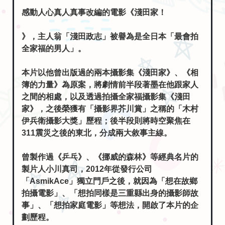
》，主人翁「淺田政志」被譽為是全日本「最會拍
全家福的男人」。
本片以他曾出版過的兩本攝影集《淺田家》、《相
簿的力量》為原案，將劇情前半段著墨在他跟家人
之間的相處，以及透過拍攝全家福攝影集《淺田
家》，之後榮獲有「攝影界芥川賞」之稱的「木村
伊兵衛攝影大獎」歷程；後半段則將時空聚焦在
311震災之後的東北，分成兩大敘事主線。
曾製作過《乒乓》、《挪威的森林》等經典名片的
製片人小川真司，2012年從發行公司
「AsmikAce」獨立門戶之後，就因為「想在故鄉
拍攝電影」、「想拍同樣是三重縣出身的攝影師故
事」、「想拍家庭電影」等想法，開啟了本片的企
劃歷程。
當淺田政志的攝影集《淺田家》在2008年出版時，