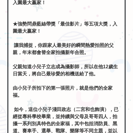
★強勢問鼎藍絲帶獎「最佳影片」等五項大獎，入
圍最大贏家！
讓我捕捉，你跟家人最美好的瞬間熱愛拍照的父
親，年末都會替全家拍攝新年合照。
父親知道小兒子立志成為攝影師，所以在他12歲生
日當天，將自己最珍愛的相機送給了他。
由小兒子所拍下的第一張照片，就是他們的全家
福。
如今，這位小兒子淺田政志（二宮和也飾演），已
經從專科學校畢業，並持續與父母及哥哥四人，拍
攝一系列別具特色的全家福，其中包括消防員、黑
道、賽車手、選舉、戰隊、樂隊等不同主題，並以
《淺田家》為名出版了攝影集。