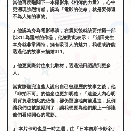
不為人知的事物。
」他認為身為電影導演，在震災後就該要拍攝一部
以311為題材的作品，他並對此表示：「淺田先生
本身就非常獨特，擁有吸引人的魅力，我想或許能
透過他的故事來描繪311。
」他更實際前往東北取材，透過淺田認識到更多
人。
當實際聽完這些人說出自己曾經歷的故事之後，他
「非拍不可」的信念也更加明確：「這些人內心明
明背負著如此的悲傷，卻仍堅強地向前邁進，反倒
讓我們也被激勵到了，讓我想要為他們獻上一部讓
他們看得開心的電影。
」 本片卡司也是一時之選，由「日本奧斯卡影帝」
二宮和也，唯妙唯肖去演繹淺田政志。