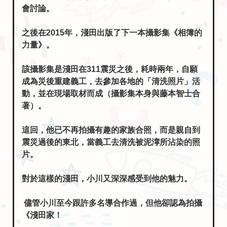
之後在2015年，淺田出版了下一本攝影集《相簿的
力量》。
該攝影集是淺田在311震災之後，耗時兩年，自願
成為災後重建義工，去參加各地的「清洗照片」活
動，並在現場取材而成（攝影集本身與藤本智士合
著）。
這回，他已不再拍攝有趣的家族合照，而是親自到
震災過後的東北，當義工去清洗被泥濘所沾染的照
片。
對於這樣的淺田，小川又深深感受到他的魅力。
儘管小川至今跟許多名導合作過，但他卻認為拍攝
《淺田家！
》的導演，必須是要像是淺田先生一般的導演，還