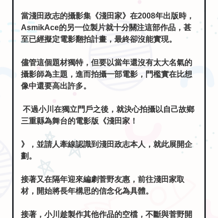
AsmikAce的另一位製片就十分關注這部作品，甚
至已經擬定電影翻拍計畫，最終卻沒能實現。
儘管這個題材獨特，但要以當年還沒有太大名氣的
攝影師為主題，進而拍攝一部電影，門檻實在比想
像中還要高出許多。
不過小川在獨立門戶之後，就決心拍攝以自己故鄉
三重縣為舞台的電影版《淺田家！
》，並請人牽線認識到淺田政志本人，就此展開企
劃。
接著又在隔年迎來編劇菅野友惠，前往淺田家取
材，開始將長年構思的信念化為具體。
接著，小川趁製作其他作品的空檔，不斷與菅野開
會討論。