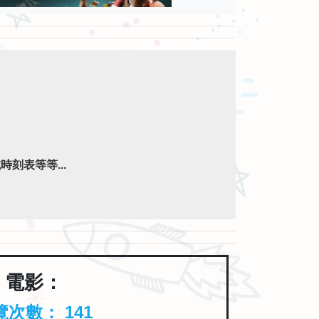
刻表等等...
電影：
覽次數：
141