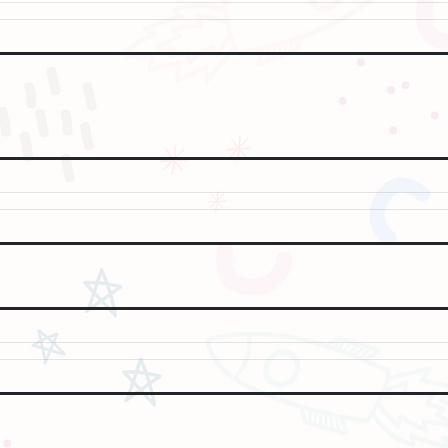
、笑聲不斷的年度最強喜劇片《神偷奶爸4》熱潮，照明娛樂再度