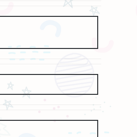
擴展其既歡樂又瘋狂的動畫宇宙，帶來影史最