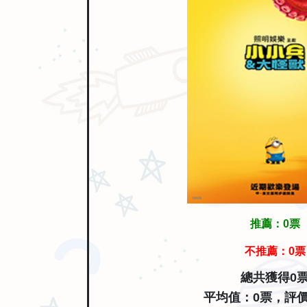
推薦：
0
票
不推薦：
0
票
總共獲得0
平均值：0票，評