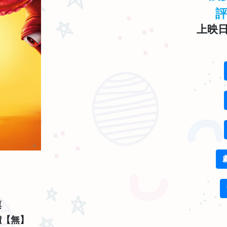
上映日期
票
價【無】