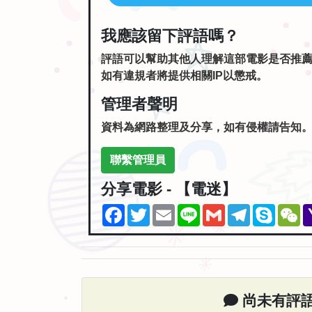
我應該留下評語嗎？
評語可以幫助其他人理解這部電影是否推
如有違規者將提供相關IP以懲戒。
管理者聲明
資料為網路整理及分享，如有侵權請告知
聯繫管理員
分享電影 - 【電迷】
Facebook
Twitter
Email
Line
Gmail
Telegram
Skype
W
尚未有評