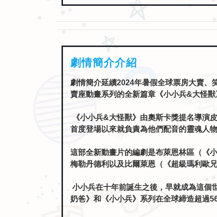
賣座動畫系列的全新篇章《小小兵&大怪獸
《小小兵&大怪獸》由奧斯卡獎提名導演皮
首度登場以來就負責為他們配音的靈魂人
這部全新動畫片的編劇是布萊恩林區（《
梅勒丹德利以及比爾萊恩（《超級瑪利歐
小小兵在十年前誕生之後，早就成為這個
奶爸》和《小小兵》系列在全球締造超過5
預告片觀看