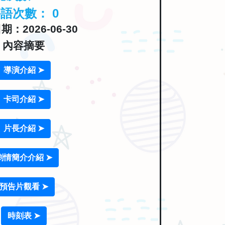
評語次數：
0
：2026-06-30
內容摘要
導演介紹 ➤
卡司介紹 ➤
片長介紹 ➤
劇情簡介介紹 ➤
預告片觀看 ➤
時刻表 ➤