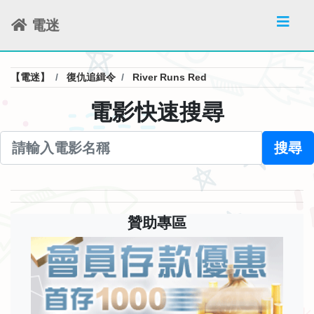
電迷
【電迷】
復仇追緝令
River Runs Red
電影快速搜尋
搜尋
贊助專區