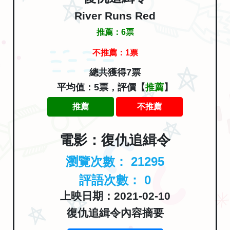
River Runs Red
推薦：
6
票
不推薦：
1
票
總共獲得7票
平均值：5票，評價【
推薦
】
推薦
不推薦
電影：復仇追緝令
瀏覽次數：
21295
評語次數：
0
上映日期：2021-02-10
復仇追緝令內容摘要