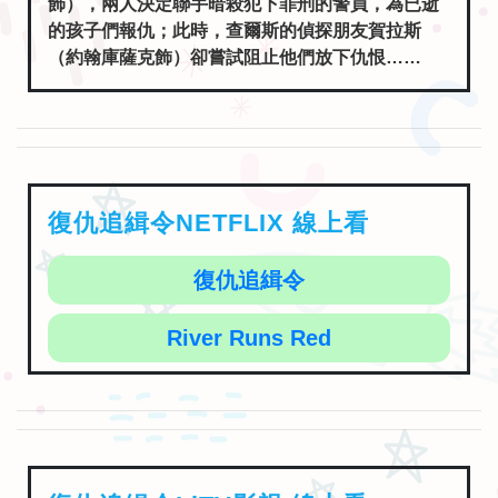
飾），兩人決定聯手暗殺犯下罪刑的警員，為已逝
的孩子們報仇；此時，查爾斯的偵探朋友賀拉斯
（約翰庫薩克飾）卻嘗試阻止他們放下仇恨……
復仇追緝令NETFLIX 線上看
復仇追緝令
River Runs Red