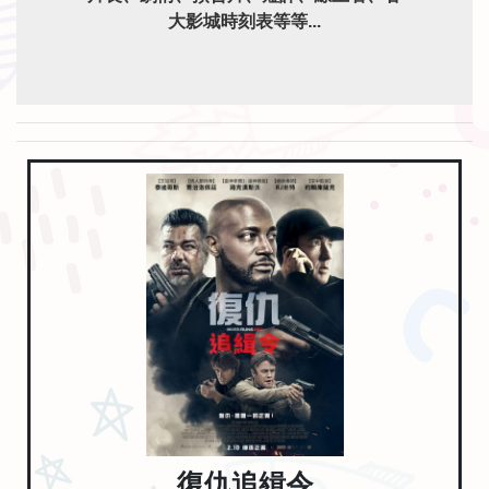
大影城時刻表等等...
復仇追緝令