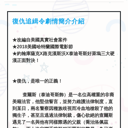
復仇追緝令劇情簡介介紹
★改編自美國真實社會案件
★2018美國哈特蘭國際電影節
★約翰庫薩克X路克漢斯沃X泰迪哥斯好萊塢三大硬
漢正面對決！
★復仇，是唯一的正義！
查爾斯（泰迪哥斯飾）是一名位高權重的非裔
美籍法官，他堅信誓言，並努力維護法律制度，直
到某日，兩名警察因種族歧視而冷血地槍殺了他的
獨生子，甚至且逃過法律制裁，傷心欲絕的查爾斯
遇見了一名與他有同樣際遇的父親（喬治洛佩茲