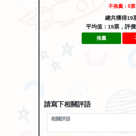
不推薦：
0
票
總共獲得19
平均值：19票，評
推薦
請寫下相關評語