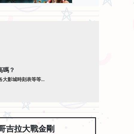
高嗎？
大影城時刻表等等...
哥吉拉大戰金剛