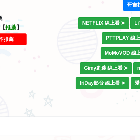
哥吉
票
NETFLIX 線上看 ➤
L
價【
推薦
】
PTTPLAY 線
不推薦
MoMoVOD 線
Gimy劇迷 線上看 ➤
friDay影音 線上看 ➤
愛