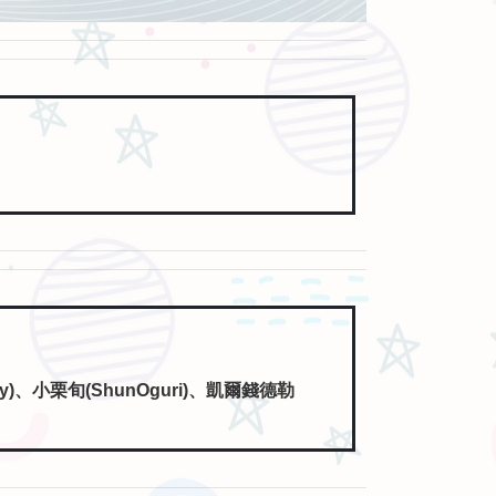
nry)、小栗旬(ShunOguri)、凱爾錢德勒