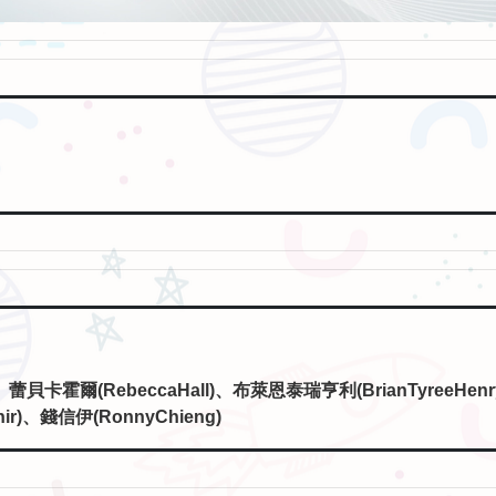
)、蕾貝卡霍爾(RebeccaHall)、布萊恩泰瑞亨利(BrianTyreeHe
hir)、錢信伊(RonnyChieng)