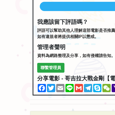
我應該留下評語嗎？
評語可以幫助其他人理解這部電影是否推
如有違規者將提供相關IP以懲戒。
管理者聲明
資料為網路整理及分享，如有侵權請告知
聯繫管理員
分享電影 - 哥吉拉大戰金剛【
Facebook
Twitter
Email
Line
Gmail
Telegram
Skype
W