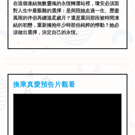
在這個連結無數靈魂的永恆轉運站裡，瓊安必須面
對人生中最艱難的選擇：是與陪她走過一生、歷盡
風雨的伴侶再續溫柔歲月？還是重回那段被時間凍
結的初戀，重新擁抱年少時那份純粹的悸動？她必
須做出選擇，決定自己的永恆。
換乘真愛預告片觀看