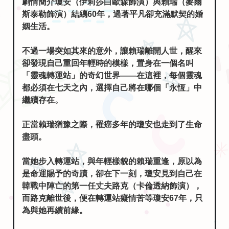
劇情簡介瓊安（伊莉莎白歐森飾演）與賴瑞（麥爾
斯泰勒飾演）結縭60年，過著平凡卻充滿默契的婚
姻生活。
不過一場突如其來的意外，讓賴瑞離開人世，醒來
卻發現自己重回年輕時的模樣，置身在一個名叫
「靈魂轉運站」的奇幻世界——在這裡，每個靈魂
都必須在七天之內，選擇自己將在哪個「永恆」中
繼續存在。
正當賴瑞猶豫之際，罹癌多年的瓊安也走到了生命
盡頭。
當她步入轉運站，與年輕樣貌的賴瑞重逢，原以為
是命運賜予的奇蹟，卻在下一刻，瓊安見到自己在
韓戰中陣亡的第一任丈夫路克（卡倫透納飾演），
而路克離世後，便在轉運站癡情苦等瓊安67年，只
為與她再續前緣。