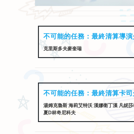
不可能的任務：最終清算導演
克里斯多夫麥奎瑞
不可能的任務：最終清算卡司
湯姆克魯斯 海莉艾特沃 漢娜衛丁漢 凡妮莎
夏D林奇尼科夫