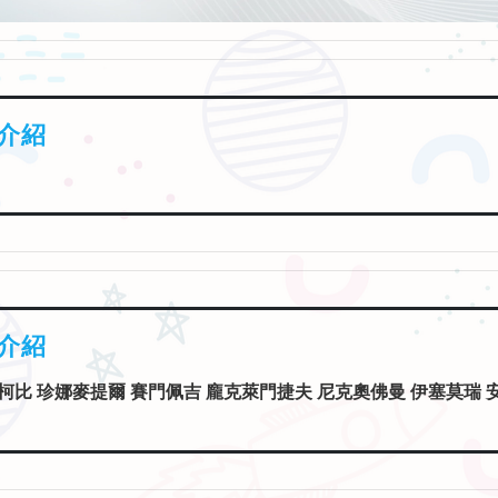
介紹
介紹
柯比 珍娜麥提爾 賽門佩吉 龐克萊門捷夫 尼克奧佛曼 伊塞莫瑞 