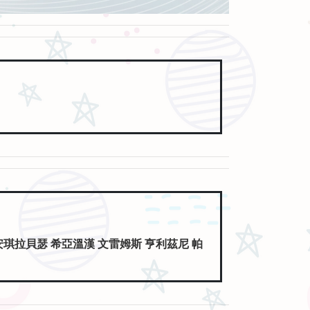
安琪拉貝瑟 希亞溫漢 文雷姆斯 亨利茲尼 帕