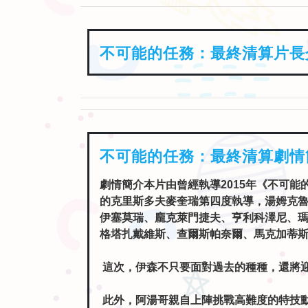
不可能的任務：最終清算片長
不可能的任務：最終清算劇情
劇情簡介本片由曾經執導2015年《不可能
的克里斯多夫麥奎瑞第四度執導，湯姆克
伊塞莫瑞、龐克萊門捷夫、亨利科澤尼、
格塔扎戴維斯、查爾斯帕奈爾、馬克加蒂
這次，伊森不只要面對過去的種種，還將
此外，阿湯哥親自上陣挑戰高難度的特技