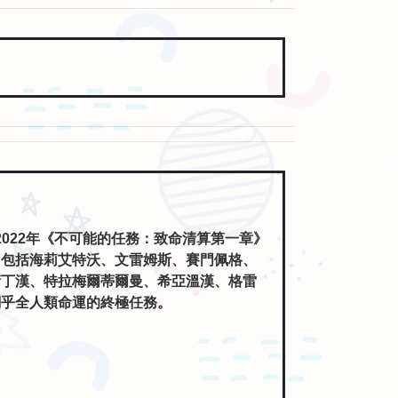
2022年《不可能的任務：致命清算第一章》
，包括海莉艾特沃、文雷姆斯、賽門佩格、
衛丁漢、特拉梅爾蒂爾曼、希亞溫漢、格雷
關乎全人類命運的終極任務。