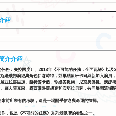
介紹
簡介介紹
的任務：失控國度》、2018年《不可能的任務：全面瓦解》以及
魯斯繼續飾演經典角色伊森韓特，並集結原班卡司與新加入演員
瑪麗亞拉嘉里加、赫特麥卡藍、珍娜麥提爾、尼克奧佛曼、漢娜
斯、羅夫薩克森、露西圖魯蓋胡克和安琪拉貝瑟，共同展開這場
迎來前所未有的考驗，這是一場關乎信念與命運的抉擇。
動作，也是《不可能的任務》系列最吸睛的看點之一。