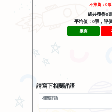
不推薦：
0
票
總共獲得0
平均值：0票，評
推薦
請寫下相關評語