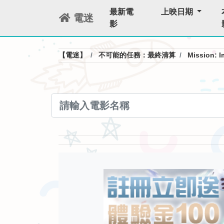
最新電
上映日期
電迷
影
【電迷】
不可能的任務：最終清算
Mission: I