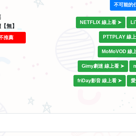
不可能的
票
NETFLIX 線上看 ➤
L
價【無】
PTTPLAY 線
不推薦
MoMoVOD 線
Gimy劇迷 線上看 ➤
friDay影音 線上看 ➤
愛