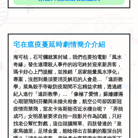
宅在瘟疫蔓延時劇情簡介介紹
海可枯，石可爛就算封城，我們也要拍電影「風水
奇緣」發生連環殺人事件的凶宅終於迎來新房客，
瑪卡好心上門提醒，並推銷「居家能量風水淨化」
專案，沒想到最須要消災解厄的人會是… 「遠距教
學」菜鳥殺手帝歐防疫期間不忘精益求精，透過經
紀人進行「遠距教學」… 「像極了愛情」蘇姍娜滿
心期望飛到芬蘭與未婚夫相會，航空公司卻因新冠
疫情而禁飛，室友卡洛斯能否近水樓台呢？ 「弄拙
成巧」女明星被要求自拍一段影片作為試鏡，只好
找老公幫忙對戲，這位頭腦簡單、四肢發達的「皇
家馬德里」足球金童，能唸得出古裝劇的艱深台詞