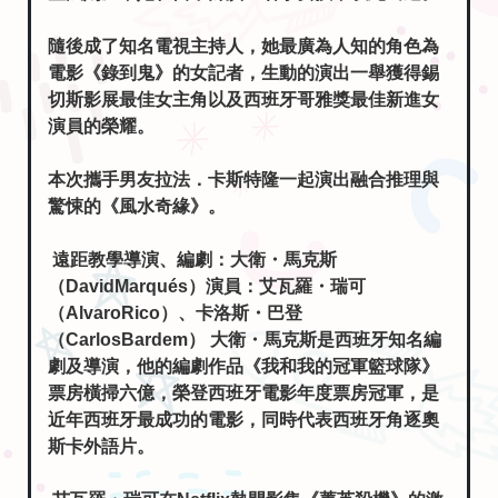
隨後成了知名電視主持人，她最廣為人知的角色為
電影《錄到鬼》的女記者，生動的演出一舉獲得錫
切斯影展最佳女主角以及西班牙哥雅獎最佳新進女
演員的榮耀。
本次攜手男友拉法．卡斯特隆一起演出融合推理與
驚悚的《風水奇緣》。
遠距教學導演、編劇：大衛・馬克斯
（DavidMarqués）演員：艾瓦羅・瑞可
（AlvaroRico）、卡洛斯・巴登
（CarlosBardem） 大衛・馬克斯是西班牙知名編
劇及導演，他的編劇作品《我和我的冠軍籃球隊》
票房橫掃六億，榮登西班牙電影年度票房冠軍，是
近年西班牙最成功的電影，同時代表西班牙角逐奧
斯卡外語片。