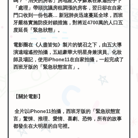
嗎？「消失的房客」房地產大亨蘇索在家遙控手下
「處理」帶頭抗議房租調漲的房客，翌日卻在自家
門口收到一份包裹… 新冠肺炎迅速蔓延全球，西班
牙嚴格實施防疫封鎖措施，對將近4700萬的人口五
度延長「緊急狀態」。
電影圈在《人盡皆知》製片的號召之下，由五大導
演遠端遙控拍攝，五組豪華大明星身兼演員、化妝
師及場記，使用iPhone11在自家拍攝，一起完成了
西班牙版的「緊急狀態宣言」。
【關於電影】
全片以iPhone11拍攝，西班牙版的「緊急狀態宣
言」驚悚、推理、愛情、喜劇、恐怖，所有的故事
都發生在大明星的自宅裡。