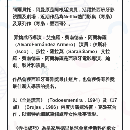
阿爾貝托．阿曼原是阿根廷演員，活躍於西班牙影
視圈及劇場，近期作品為Netflix熱門影集《毒梟》
及系列作《毒梟：墨西哥》。
弄拙成巧導演：艾拉羅・費南德茲・阿爾梅羅
（AlvaroFernández-Armero） 演員：伊斯科
（Isco）、莎拉・薩拉莫（SaraSálamo） 艾拉
羅・費南德茲・阿爾梅羅是西班牙電影導演、編
劇、製片和演員。
作品曾獲西班牙哥雅獎最佳短片，也曾獲得哥雅獎
最佳新人導演的提名。
以《全是謊言》（Todoesmentira，1994）及《17
歲》（Brujas，1996）兩度與潘妮洛普・克魯茲合
作，以獨特的細膩筆觸處理女性敘事電影。
《弄拙成巧》為皇家馬德里足球金童伊斯科的處女