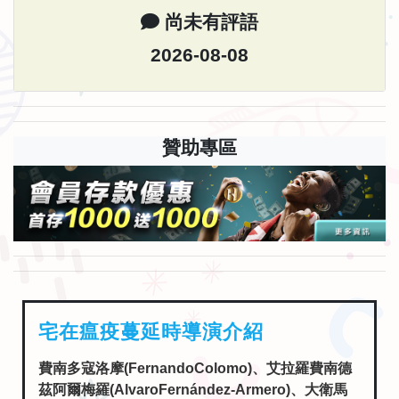
尚未有評語
2026-08-08
贊助專區
宅在瘟疫蔓延時導演介紹
費南多寇洛摩(FernandoColomo)、艾拉羅費南德
茲阿爾梅羅(AlvaroFernández-Armero)、大衛馬