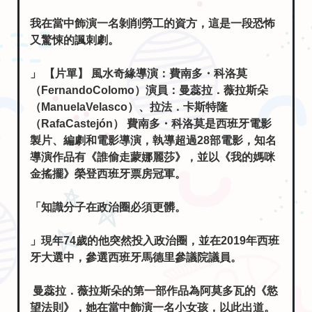
我在當中飾演一名剝削勞工的資方，這是一段恐怖
又驚悚的諷刺劇。
」 【片單】 風水奇緣導演：費南多・科洛莫
（FernandoColomo）演員：曼蕊拉．薇拉斯朵
（ManuelaVelasco）、拉法．卡斯特隆
（RafaCastejón） 費南多・科洛莫是西班牙電影
製片、編劇和電影導演，執導超過28部電影，知名
導演作品有《誰偷走蒙娜麗莎》，並以《我的媽咪
金搖擺》榮登西班牙票房冠軍。
「知識分子在政治圈必須更髒。
」現年74歲的他突然投入政治圈，並在2019年西班
牙大選中，參選西班牙馬德里參議院議員。
曼蕊拉．薇拉斯朵的第一部作品為阿莫多瓦的《慾
望法則》，她在當中飾演一名小女孩，以此出道。