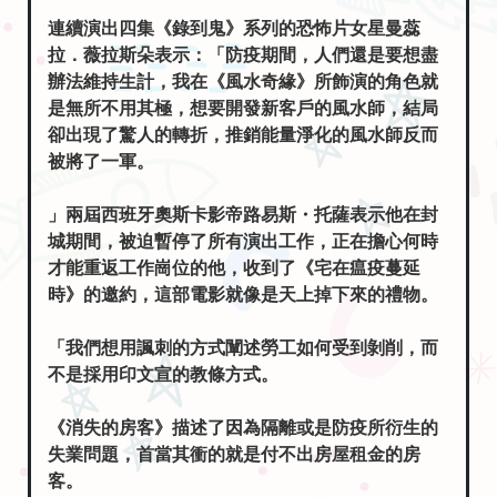
連續演出四集《錄到鬼》系列的恐怖片女星曼蕊
拉．薇拉斯朵表示：「防疫期間，人們還是要想盡
辦法維持生計，我在《風水奇緣》所飾演的角色就
是無所不用其極，想要開發新客戶的風水師，結局
卻出現了驚人的轉折，推銷能量淨化的風水師反而
被將了一軍。
」兩屆西班牙奧斯卡影帝路易斯・托薩表示他在封
城期間，被迫暫停了所有演出工作，正在擔心何時
才能重返工作崗位的他，收到了《宅在瘟疫蔓延
時》的邀約，這部電影就像是天上掉下來的禮物。
「我們想用諷刺的方式闡述勞工如何受到剝削，而
不是採用印文宣的教條方式。
《消失的房客》描述了因為隔離或是防疫所衍生的
失業問題，首當其衝的就是付不出房屋租金的房
客。