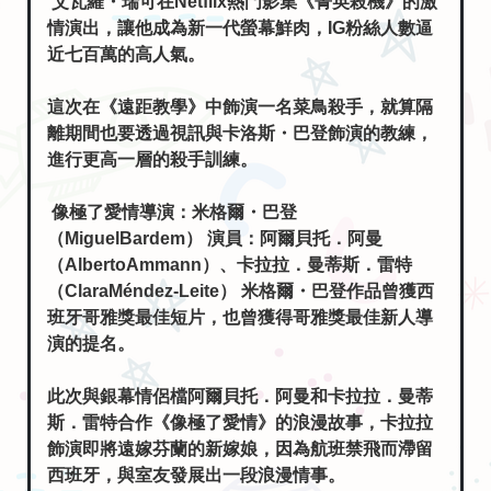
艾瓦羅・瑞可在Netflix熱門影集《菁英殺機》的激
情演出，讓他成為新一代螢幕鮮肉，IG粉絲人數逼
近七百萬的高人氣。
這次在《遠距教學》中飾演一名菜鳥殺手，就算隔
離期間也要透過視訊與卡洛斯・巴登飾演的教練，
進行更高一層的殺手訓練。
像極了愛情導演：米格爾・巴登
（MiguelBardem） 演員：阿爾貝托．阿曼
（AlbertoAmmann）、卡拉拉．曼蒂斯．雷特
（ClaraMéndez-Leite） 米格爾・巴登作品曾獲西
班牙哥雅獎最佳短片，也曾獲得哥雅獎最佳新人導
演的提名。
此次與銀幕情侶檔阿爾貝托．阿曼和卡拉拉．曼蒂
斯．雷特合作《像極了愛情》的浪漫故事，卡拉拉
飾演即將遠嫁芬蘭的新嫁娘，因為航班禁飛而滯留
西班牙，與室友發展出一段浪漫情事。