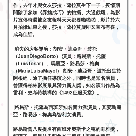
作，去年才與女友莎拉・薩拉莫生下一子，疫情期
間除了參加《弄拙成巧》的拍攝、大過戲癮，為影
片宣傳時還被女友報料天天都要啪啪啪，影片於六
月拍攝結束之後，莎拉・薩拉莫旋即又宣布有喜，
成為佳話。
消失的房客導演：胡安・迪亞哥・波托
（JuanDiegoBotto） 演員：路易斯・托薩
（LuisTosar）、瑪麗亞・路易莎・梅奧
（MaríaLuisaMayol） 胡安・迪亞哥・波托出生於
阿根廷，除了擔任導演之外，同時也是知名演員，
曾獲得柏林影展最具潛力新人獎，知名演出作品為
雷利・史考特執導的《1492征服天堂》。
路易斯・托薩為西班牙知名實力派演員，其妻瑪麗
亞・路易莎・梅奧為智利女演員。
路易斯曾八度提名有西班牙奧斯卡之稱的哥雅獎，