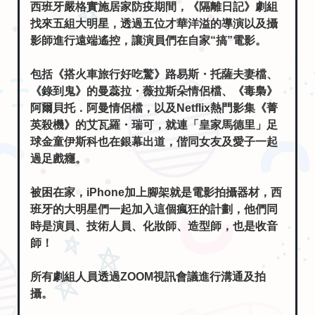
西班牙嚴格實施居家防疫期間，《隔離日記》劇組
找來五組大明星，透過五位才華洋溢的導演以及攝
影師進行遠端遙控，讓演員們在自家“搞”電影。
包括《搭火車旅行好吃驚》路易斯・托薩夫妻檔、
《錄到鬼》的曼蕊拉・薇拉斯朵情侶檔、《毒梟》
阿爾貝托．阿曼情侶檔，以及Netflix熱門影集《菁
英殺機》的艾瓦羅・瑞可，就連「皇家馬德里」足
球金童伊斯科也在銀幕出道，偕同女友及愛子一起
過足戲癮。
被困在家，iPhone加上腳架就是電影拍攝器材，西
班牙的大明星們一起加入這個瘋狂的計劃，他們同
時是演員、技術人員、化妝師、造型師，也是收音
師！
所有劇組人員透過ZOOM視訊會議進行溝通及拍
攝。