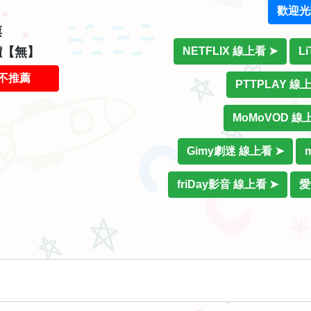
歡迎光
票
NETFLIX 線上看 ➤
L
價【無】
不推薦
PTTPLAY 線
MoMoVOD 線
Gimy劇迷 線上看 ➤
friDay影音 線上看 ➤
愛