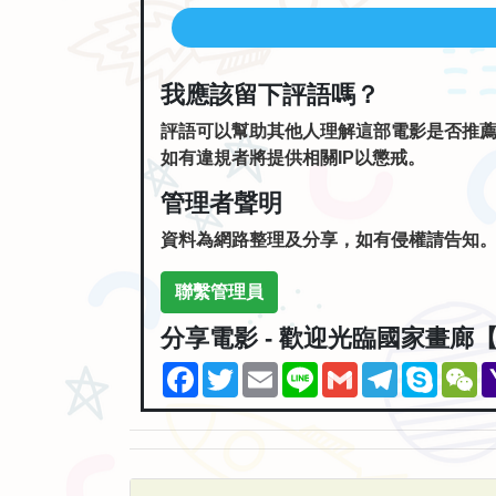
我應該留下評語嗎？
評語可以幫助其他人理解這部電影是否推
如有違規者將提供相關IP以懲戒。
管理者聲明
資料為網路整理及分享，如有侵權請告知
聯繫管理員
分享電影 - 歡迎光臨國家畫廊
Facebook
Twitter
Email
Line
Gmail
Telegram
Skype
W