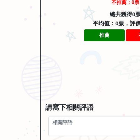
不推薦：
0
票
總共獲得0
平均值：0票，評
推薦
請寫下相關評語