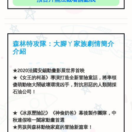
森林特攻隊：大腳ㄚ家族劇情簡介
介紹
★2020法國安錫動畫影展世界首映
★《女王的柯基》導演打造全新冒險童話，將率領
傻萌動物大鬧破壞環境凶手，對抗邪惡的人類開採
石油公司！
★《冰原歷險記》《神偷奶爸》幕後製作團隊，中
秋連假唯一闔家動畫首選
★男孩與森林動物家庭的冒險新篇章！