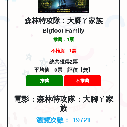
森林特攻隊：大腳ㄚ家族
Bigfoot Family
推薦：
1
票
不推薦：
1
票
總共獲得2票
平均值：0票，評價【無】
推薦
不推薦
電影：森林特攻隊：大腳ㄚ家
族
瀏覽次數：
19721