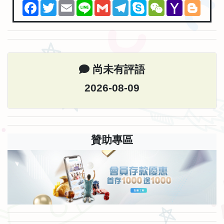
Facebook
Twitter
Email
Line
Gmail
Telegram
Skype
WeChat
Yahoo
Blogg
Mail
尚未有評語
2026-08-09
贊助專區