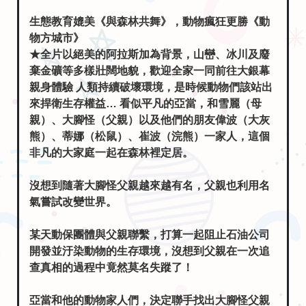
生態教育媲美《與森林共舞》，動物瘋狂更勝《動
物方城市》
★全片以絕美的阿拉斯加為背景，山巒、冰川及廢
棄金礦等多樣壯闊地貌，歡迎全家一同前往大銀幕
親身體驗 人類持續破壞環境，是時候動物們該站出
來捍衛生存權益… 看似平凡的亞當，和雪麗（母
親）、大腳怪（父親）以及他們的朋友偉波（大灰
熊）、蒂娜（松鼠）、崔波（浣熊）一家人，這個
非凡的大家庭一起在森林裡定居。
沒想到隨著大腳怪父親越來越有名，父親也利用名
氣嘗試改變世界。
某天動保團體與父親聯繫，打算一起阻止石油公司
開發並汙染動物的生存環境，沒想到父親在一次追
查真相的過程中竟然莫名失蹤了！
亞當和他的動物家人們，決定聯手找出大腳怪父親