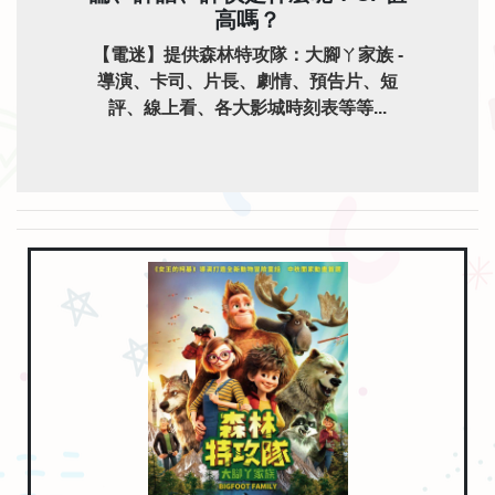
高嗎？
【電迷】提供森林特攻隊：大腳ㄚ家族 -
導演、卡司、片長、劇情、預告片、短
評、線上看、各大影城時刻表等等...