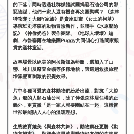
的下落，同時透過社群媒體試圖揭發石油公司的邪
惡陰謀，他們一家人還有機會再次團聚嗎？ 《森林
特攻隊：大腳Y家族》是賣座動畫《女王的柯基》
導演班史塔森的動物冒險新作，並聯手《冰原歷險
記》《神偷奶爸》製作團隊、《地球人壞壞》編
劇、布魯塞爾在地樂團Puggy共同傾心打造闔家觀
賞的叢林童話。
故事場景以絕美的阿拉斯加為藍圖，還加入了山
巒、冰川及廢棄金礦等多樣地貌，讓這趟救援旅程
增添豐富刺激的視覺效果。
片中各種可愛的森林動物們紛紛出籠，對抗「大鯨
魚」般的人類石油公司，除了伸張森林居住權的正
義外，更貫徹「是一家人就要團結在一起」這樣普
世卻最能貼入人心的溫暖理想。
生態教育媲美《與森林共舞》，動物瘋狂更勝《動
物方城市》，歡迎走進男孩與動物好友們的森林冒