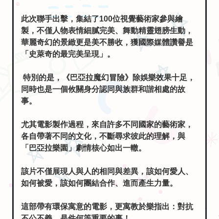
此次聯手出擊，集結了100位視覺藝術家參與繪
製，不僅人物表情細膩完美、舞動精靈翅膀生動，
華麗奇幻的景緻更是美不勝收，獲國際媒體讚譽是
「史萊奇的最完美呈現」。
特別的是，《巴亞拉魔幻冒險》除娛樂效果十足，
同時也是一個攸關身分認同與族群和諧相處的故
事。
尤其電影製作過程，來自許多不同國家的藝術家，
各自帶著不同的文化，不斷尋求彼此的理解，與
「巴亞拉樂園」劇情核心如出一轍。
該片不僅展現人與人的相同與差異，該如何愛人、
如何被愛，該如何團結合作、進而產生力量。
這部帶有環保寓意的電影，更寓教於樂指出：對抗
不公不義，是件何等重要的事！