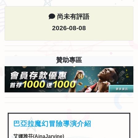
尚未有評語
2026-08-08
贊助專區
巴亞拉魔幻冒險導演介紹
艾娜雅芬(AinaJarvine)