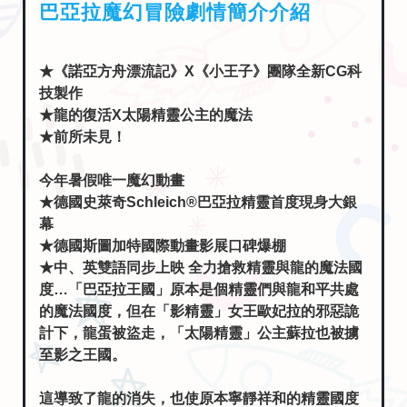
巴亞拉魔幻冒險劇情簡介介紹
★《諾亞方舟漂流記》X《小王子》團隊全新CG科
技製作
★龍的復活X太陽精靈公主的魔法
★前所未見！
今年暑假唯一魔幻動畫
★德國史萊奇Schleich®巴亞拉精靈首度現身大銀
幕
★德國斯圖加特國際動畫影展口碑爆棚
★中、英雙語同步上映 全力搶救精靈與龍的魔法國
度…「巴亞拉王國」原本是個精靈們與龍和平共處
的魔法國度，但在「影精靈」女王歐妃拉的邪惡詭
計下，龍蛋被盜走，「太陽精靈」公主蘇拉也被擄
至影之王國。
這導致了龍的消失，也使原本寧靜祥和的精靈國度