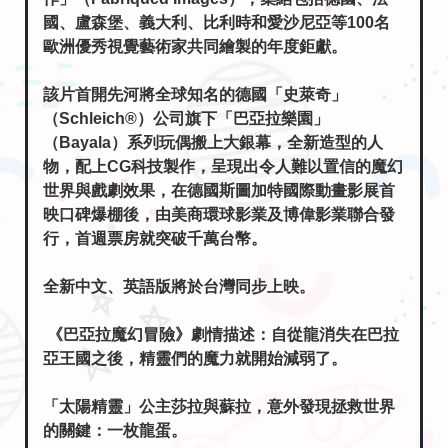
國、盧森堡、義大利、比利時和愛沙尼亞等100名
歐洲優秀視覺藝術家共同繪製的年度鉅獻。
該片首開先河將全球知名的德國「史萊奇」
（Schleich®）公司旗下「巴亞拉樂園」
（Bayala）系列玩偶搬上大銀幕，全新造型的人
物，配上CG科技製作，呈現出令人難以置信的魔幻
世界與戲劇效果，在德國斯圖加特國際動畫影展首
映口碑爆棚後，由美商環球影業及博偉影業聯合發
行，首週票房就突破千萬台幣。
全新中文、英語版將於台灣同步上映。
《巴亞拉魔幻冒險》劇情描述：自從龍消失在巴拉
亞王國之後，精靈們的魔力就開始減弱了。
「太陽精靈」公主莎拉與蘇拉，意外發現拯救世界
的關鍵：一枚龍蛋。