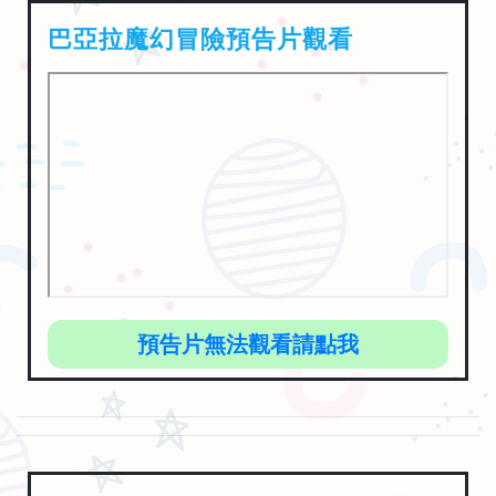
巴亞拉魔幻冒險預告片觀看
預告片無法觀看請點我