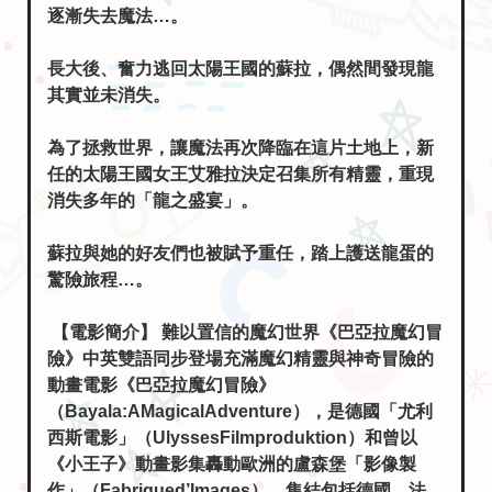
逐漸失去魔法…。
長大後、奮力逃回太陽王國的蘇拉，偶然間發現龍
其實並未消失。
為了拯救世界，讓魔法再次降臨在這片土地上，新
任的太陽王國女王艾雅拉決定召集所有精靈，重現
消失多年的「龍之盛宴」。
蘇拉與她的好友們也被賦予重任，踏上護送龍蛋的
驚險旅程…。
【電影簡介】 難以置信的魔幻世界《巴亞拉魔幻冒
險》中英雙語同步登場充滿魔幻精靈與神奇冒險的
動畫電影《巴亞拉魔幻冒險》
（Bayala:AMagicalAdventure），是德國「尤利
西斯電影」（UlyssesFilmproduktion）和曾以
《小王子》動畫影集轟動歐洲的盧森堡「影像製
作」（Fabriqued’Images），集結包括德國、法