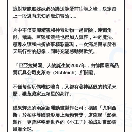
這對雙胞胎姊妹必須護送龍蛋前往龍之峰，決定踏
上一段邁向未知的魔幻冒險…。
片中不僅美麗精靈和神奇動物一起冒險，連獨角
獸、飛馬、巨狼和浣熊也都加入陣容，神奇魔法、
患難友誼和曲折故事精彩盡現，一次滿足觀眾所有
天馬行空的想像，同時充滿感動與歡笑。
「巴亞拉樂園」人物誕生於2007年，由德國最高品
質玩具公司史萊奇（Schleich）所開發。
不僅每個玩偶唯妙唯肖，又都有著神話般的精采來
歷，獲蒐藏家五顆星的高評。
碩果輝煌的兩家歐洲動畫製作公司：德國「尤利西
斯」於柏林等國際影展上頻頻奪獎，盧森堡「影像
製作」更曾將暢銷世界的《小王子》拍成動畫影集
風靡全球。