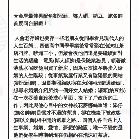
★金馬最佳男配角劉冠廷、鄭人碩、納豆、施名帥
首度同台飆戲！
人會老存錢也要存一些老朋友從同學看見現代人的
人生百態… 四個高中同學畢業後常常聚在泡沫紅茶
店刁牌、唬爛三小，但聚會後他們還是要繼續面對
生活的艱難…電風(鄭人碩飾)是保險業務員，領著微
薄薪水省吃儉用買了新房，因為女友懷孕將步入婚
姻的人生階段；從事紙紮屋行業又有陰陽眼的閉結
(劉冠廷飾)，因長期照顧臥病在床的阿嬤錯過婚姻，
想尋求婚姻介紹所找一個好女人結婚；罐頭(納豆飾)
在一次吞藥自殺後洗心革面，接下了戶政所的工
作，因此與他心目中的女神校花麥娜絲重逢；添仔
(施名帥飾)是懷才不遇的導演，卻在機緣下被政客
(陳以文飾)相中開始選舉之路… 四個人各自遇上人
生事業、婚姻、愛情、夢想的難題，唯一不變的是
他們從學生時期到現在仍相約在泡沫紅茶店。