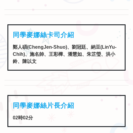
同學麥娜絲卡司介紹
鄭人碩(ChengJen-Shuo)、劉冠廷、納豆(LinYu-
Chih)、施名帥、王彩樺、潘慧如、朱芷瑩、洪小
鈴、陳以文
同學麥娜絲片長介紹
02時02分