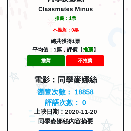
Classmates Minus
推薦：
1
票
不推薦：
0
票
總共獲得1票
平均值：1票，評價【
推薦
】
推薦
不推薦
電影：同學麥娜絲
瀏覽次數：
18858
評語次數：
0
上映日期：2020-11-20
同學麥娜絲內容摘要