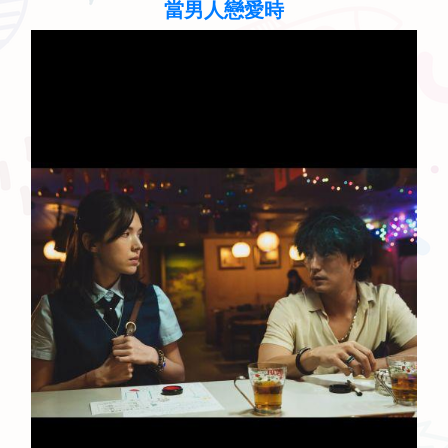
聽見歌 再唱