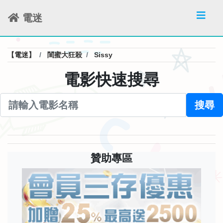
電迷
【電迷】
閨蜜大狂殺
Sissy
電影快速搜尋
搜尋
贊助專區