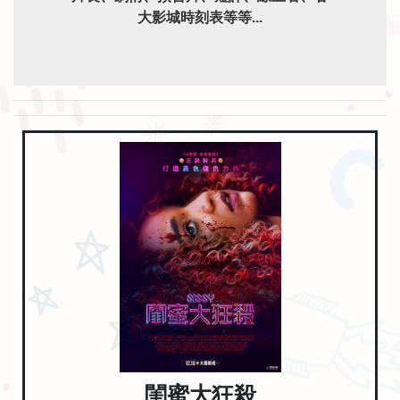
大影城時刻表等等...
閨蜜大狂殺