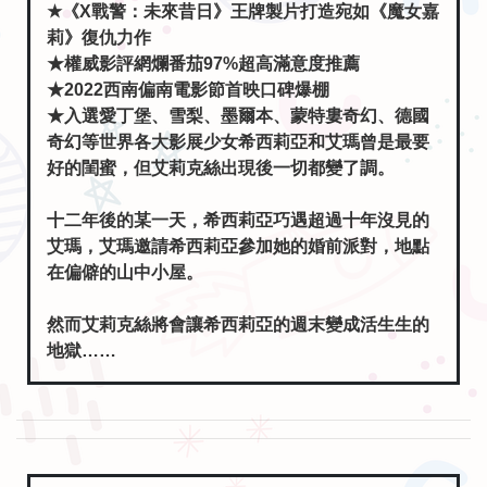
★《X戰警：未來昔日》王牌製片打造宛如《魔女嘉
莉》復仇力作
★權威影評網爛番茄97%超高滿意度推薦
★2022西南偏南電影節首映口碑爆棚
★入選愛丁堡、雪梨、墨爾本、蒙特婁奇幻、德國
奇幻等世界各大影展少女希西莉亞和艾瑪曾是最要
好的閨蜜，但艾莉克絲出現後一切都變了調。
十二年後的某一天，希西莉亞巧遇超過十年沒見的
艾瑪，艾瑪邀請希西莉亞參加她的婚前派對，地點
在偏僻的山中小屋。
然而艾莉克絲將會讓希西莉亞的週末變成活生生的
地獄……