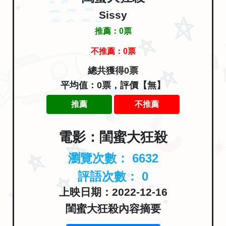
Sissy
推薦：
0
票
不推薦：
0
票
總共獲得0票
平均值：0票，評價【無】
推薦
不推薦
電影：閨蜜大狂殺
瀏覽次數：
6632
評語次數：
0
上映日期：2022-12-16
閨蜜大狂殺內容摘要